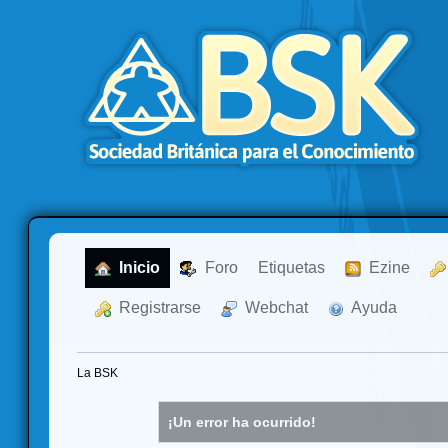
  Inicio
  Foro
Etiquetas
  Ezine
  Registrarse
  Webchat
  Ayuda
La BSK
¡Un error ha ocurrido!