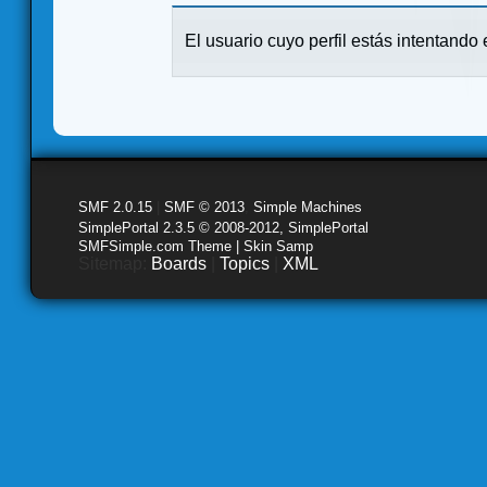
El usuario cuyo perfil estás intentando e
SMF 2.0.15
|
SMF © 2013
,
Simple Machines
SimplePortal 2.3.5 © 2008-2012, SimplePortal
SMFSimple.com Theme | Skin Samp
Sitemap:
Boards
|
Topics
|
XML