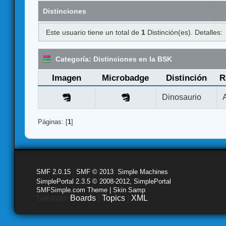
Distinciones
Este usuario tiene un total de
1
Distinción(es). Detalles:
Categoría: Distinciones en la BSK
Imagen
Microbadge
Distinción
R
Dinosaurio
Páginas: [
1
]
SMF 2.0.15
|
SMF © 2013
,
Simple Machines
SimplePortal 2.3.5 © 2008-2012, SimplePortal
SMFSimple.com Theme | Skin Samp
Sitemap:
Boards
|
Topics
|
XML