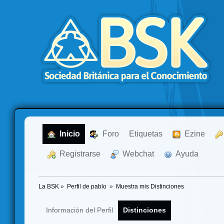
  Inicio
  Foro
Etiquetas
  Ezine
  Registrarse
  Webchat
  Ayuda
La BSK
»
Perfil de pablo 
»
Muestra mis Distinciones
Información del Perfil
Distinciones