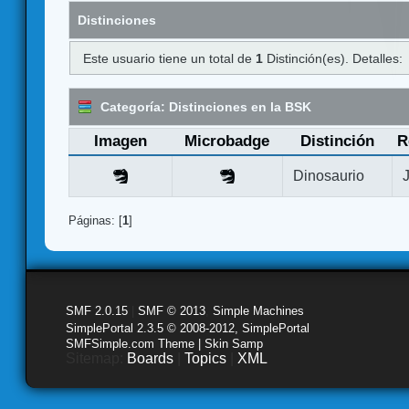
Distinciones
Este usuario tiene un total de
1
Distinción(es). Detalles:
Categoría: Distinciones en la BSK
Imagen
Microbadge
Distinción
R
Dinosaurio
Páginas: [
1
]
SMF 2.0.15
|
SMF © 2013
,
Simple Machines
SimplePortal 2.3.5 © 2008-2012, SimplePortal
SMFSimple.com Theme | Skin Samp
Sitemap:
Boards
|
Topics
|
XML