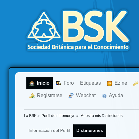
  Inicio
  Foro
Etiquetas
  Ezine
  Registrarse
  Webchat
  Ayuda
La BSK
»
Perfil de nitromortyr 
»
Muestra mis Distinciones
Información del Perfil
Distinciones