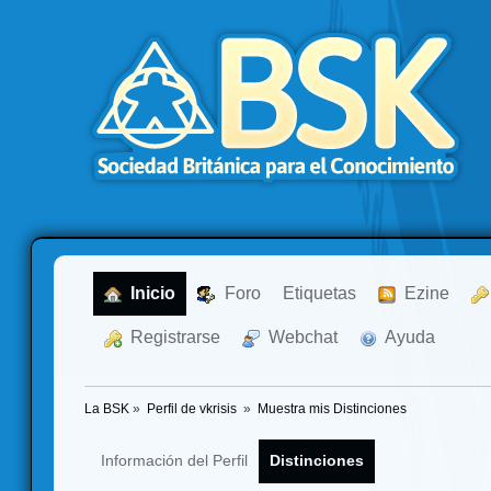
  Inicio
  Foro
Etiquetas
  Ezine
  Registrarse
  Webchat
  Ayuda
La BSK
»
Perfil de vkrisis 
»
Muestra mis Distinciones
Información del Perfil
Distinciones