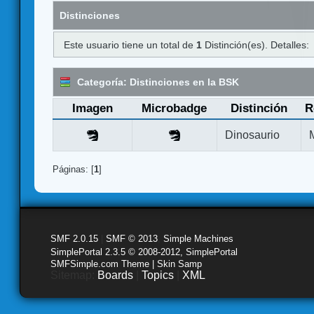
Distinciones
Este usuario tiene un total de
1
Distinción(es). Detalles:
Categoría: Distinciones en la BSK
Imagen
Microbadge
Distinción
R
Dinosaurio
Páginas: [
1
]
SMF 2.0.15
|
SMF © 2013
,
Simple Machines
SimplePortal 2.3.5 © 2008-2012, SimplePortal
SMFSimple.com Theme | Skin Samp
Sitemap:
Boards
|
Topics
|
XML