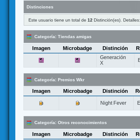
Distinciones
Este usuario tiene un total de
12
Distinción(es). Detalles
Categoría: Tiendas amigas
Imagen
Microbadge
Distinción
R
Generación
X
Categoría: Premios Wkr
Imagen
Microbadge
Distinción
R
Night Fever
E
Categoría: Otros reconocimientos
Imagen
Microbadge
Distinción
R