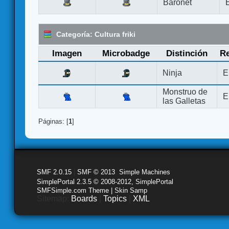
Baronet
Categoría: Cultura friki
Imagen
Microbadge
Distinción
Re
Ninja
E
Monstruo de
E
las Galletas
Páginas: [
1
]
SMF 2.0.15
|
SMF © 2013
,
Simple Machines
SimplePortal 2.3.5 © 2008-2012, SimplePortal
SMFSimple.com Theme | Skin Samp
Sitemap:
Boards
|
Topics
|
XML