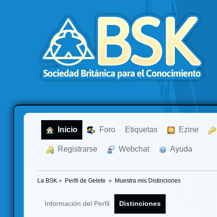
  Inicio
  Foro
Etiquetas
  Ezine
  Registrarse
  Webchat
  Ayuda
La BSK
»
Perfil de Gelete 
»
Muestra mis Distinciones
Información del Perfil
Distinciones