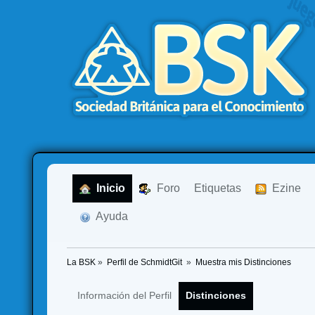
  Inicio
  Foro
Etiquetas
  Ezine
  Ayuda
La BSK
»
Perfil de SchmidtGit 
»
Muestra mis Distinciones
Información del Perfil
Distinciones