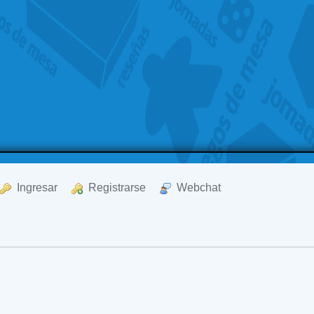
  Ingresar
  Registrarse
  Webchat