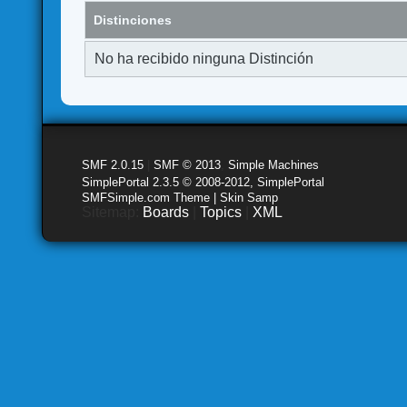
Distinciones
No ha recibido ninguna Distinción
SMF 2.0.15
|
SMF © 2013
,
Simple Machines
SimplePortal 2.3.5 © 2008-2012, SimplePortal
SMFSimple.com Theme | Skin Samp
Sitemap:
Boards
|
Topics
|
XML