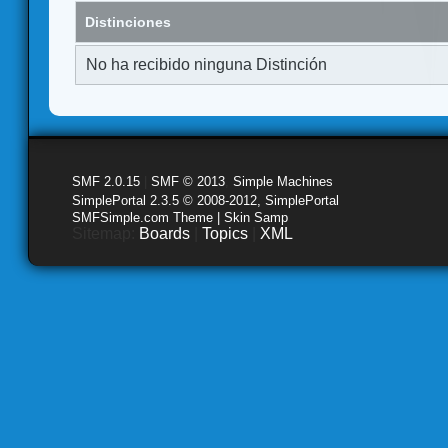
Distinciones
No ha recibido ninguna Distinción
SMF 2.0.15
|
SMF © 2013
,
Simple Machines
SimplePortal 2.3.5 © 2008-2012, SimplePortal
SMFSimple.com Theme | Skin Samp
Sitemap:
Boards
|
Topics
|
XML