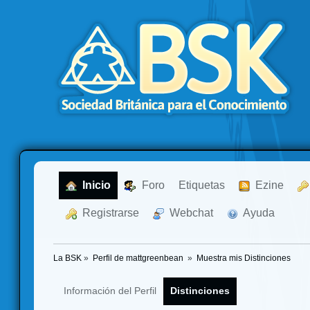
  Inicio
  Foro
Etiquetas
  Ezine
  Registrarse
  Webchat
  Ayuda
La BSK
»
Perfil de mattgreenbean 
»
Muestra mis Distinciones
Información del Perfil
Distinciones