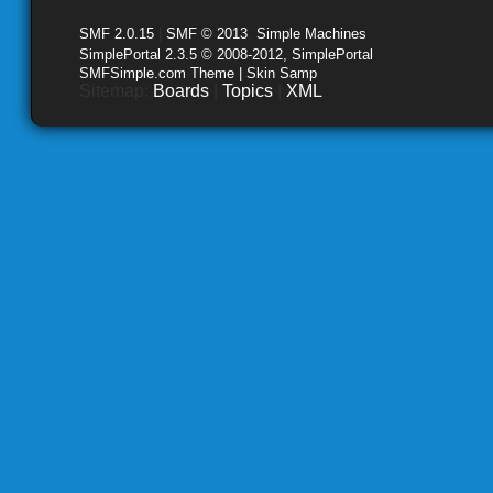
SMF 2.0.15
|
SMF © 2013
,
Simple Machines
SimplePortal 2.3.5 © 2008-2012, SimplePortal
SMFSimple.com Theme | Skin Samp
Sitemap:
Boards
|
Topics
|
XML