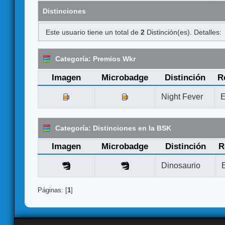
Distinciones
Este usuario tiene un total de
2
Distinción(es). Detalles:
Categoría: Premios Wkr
Imagen
Microbadge
Distinción
R
Night Fever
E
Categoría: Distinciones en la BSK
Imagen
Microbadge
Distinción
R
Dinosaurio
Páginas: [
1
]