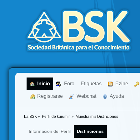
  Inicio
  Foro
Etiquetas
  Ezine
  Registrarse
  Webchat
  Ayuda
La BSK
»
Perfil de kurumir 
»
Muestra mis Distinciones
Información del Perfil
Distinciones