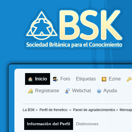
  Inicio
  Foro
Etiquetas
  Ezine
  Registrarse
  Webchat
  Ayuda
La BSK
»
Perfil de frenetico 
»
Panel de agradecimientos
»
Mensaj
Información del Perfil
Distinciones