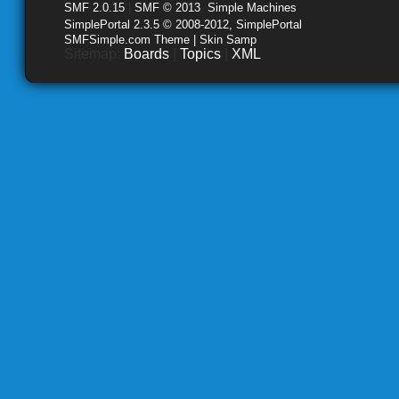
SMF 2.0.15
|
SMF © 2013
,
Simple Machines
SimplePortal 2.3.5 © 2008-2012, SimplePortal
SMFSimple.com Theme | Skin Samp
Sitemap:
Boards
|
Topics
|
XML