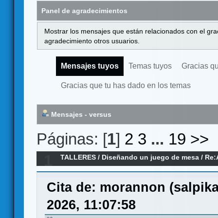
Panel de agradecimientos
Mostrar los mensajes que están relacionados con el gra
agradecimiento otros usuarios.
Mensajes tuyos
Temas tuyos
Gracias q
Gracias que tu has dado en los temas
Mensajes - versus
Páginas: [
1
]
2
3
...
19
>>
1
TALLERES
/
Diseñando un juego de mesa
/
Re:
Cita de: morannon (salpik
2026, 11:07:58