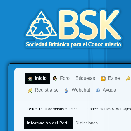
  Inicio
  Foro
Etiquetas
  Ezine
  Registrarse
  Webchat
  Ayuda
La BSK
»
Perfil de versus 
»
Panel de agradecimientos
»
Mensajes
Información del Perfil
Distinciones