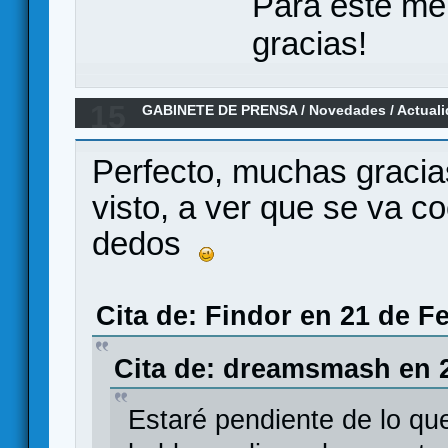
Para este me
gracias!
15
GABINETE DE PRENSA
/
Novedades / Actual
Games: Rallyman DIRT, GT, ...
Perfecto, muchas gracias
visto, a ver que se va c
dedos
Cita de: Findor en 21 de F
Cita de: dreamsmash en 2
Estaré pendiente de lo qu