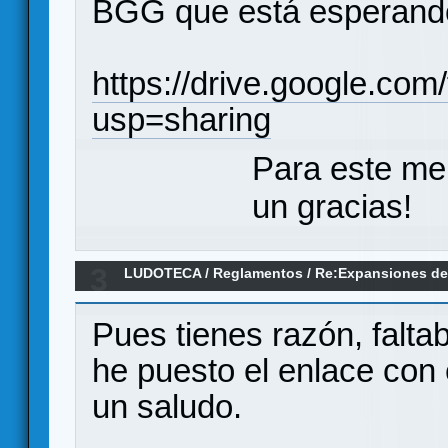
BGG que está esperando
https://drive.google
usp=sharing
Para este me
un gracias!
3
LUDOTECA
/
Reglamentos
/
Re:Expansiones de 
y personajes traducidos
Pues tienes razón, falta
he puesto el enlace con 
un saludo.