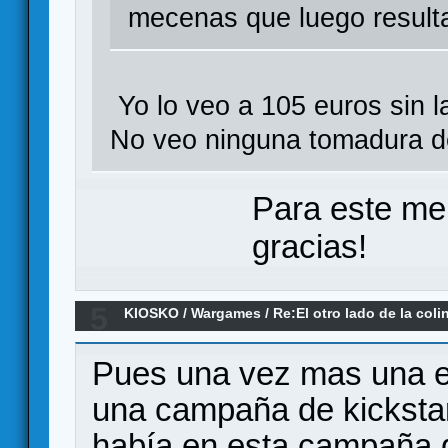
mecenas que luego resulta
Yo lo veo a 105 euros sin l
No veo ninguna tomadura de
Para este me
gracias!
5
KIOSKO
/
Wargames
/
Re:El otro lado de la coli
Pues una vez mas una ed
una campaña de kickstart
había en esta campaña 