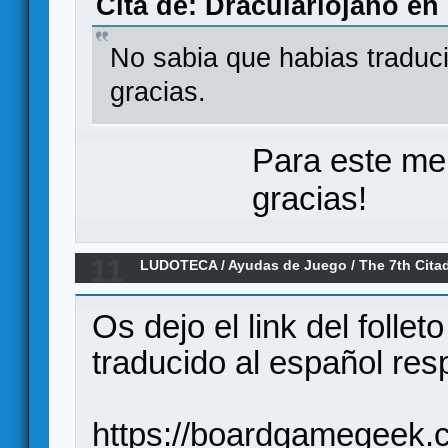
Cita de: Draculariojano en
No sabia que habias traduc
gracias.
Para este me
gracias!
11
LUDOTECA
/
Ayudas de Juego
/
The 7th Citad
traducido al español
Os dejo el link del folle
traducido al español re
https://boardgamegeek.c