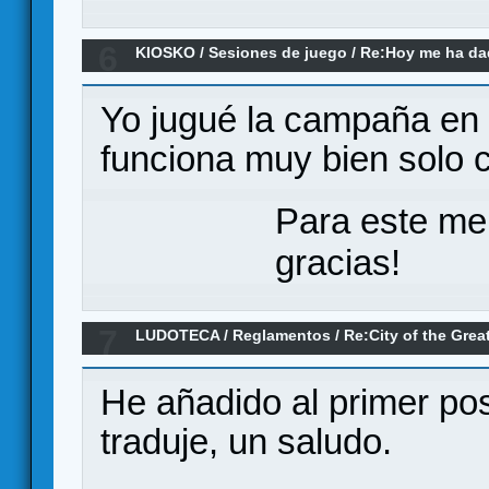
6
KIOSKO
/
Sesiones de juego
/
Re:Hoy me ha dad
a... (el remake)
Yo jugué la campaña en 
funciona muy bien solo c
Para este me
gracias!
7
LUDOTECA
/
Reglamentos
/
Re:City of the Gre
core y expansión)
He añadido al primer pos
traduje, un saludo.