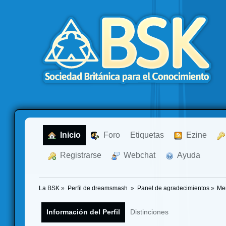
  Inicio
  Foro
Etiquetas
  Ezine
  Registrarse
  Webchat
  Ayuda
La BSK
»
Perfil de dreamsmash 
»
Panel de agradecimientos
»
Me
Información del Perfil
Distinciones