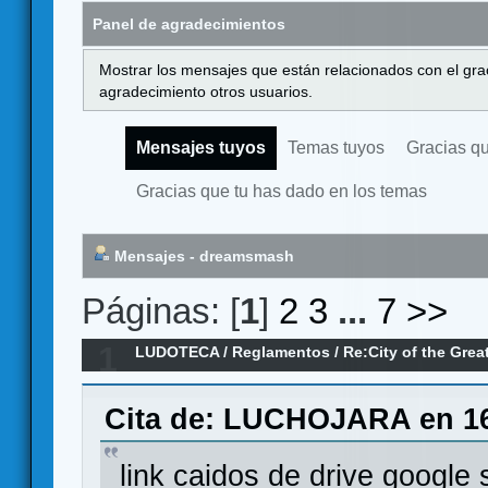
Panel de agradecimientos
Mostrar los mensajes que están relacionados con el gra
agradecimiento otros usuarios.
Mensajes tuyos
Temas tuyos
Gracias q
Gracias que tu has dado en los temas
Mensajes - dreamsmash
Páginas: [
1
]
2
3
...
7
>>
1
LUDOTECA
/
Reglamentos
/
Re:City of the Gre
expansión)
Cita de: LUCHOJARA en 16
link caidos de drive google