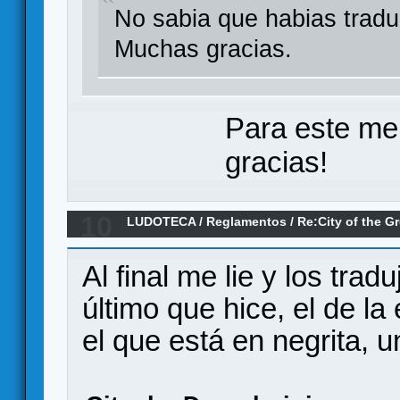
No sabia que habias tradu
Muchas gracias.
Para este me
gracias!
10
LUDOTECA
/
Reglamentos
/
Re:City of the G
core y expansión)
Al final me lie y los tra
último que hice, el de l
el que está en negrita, u