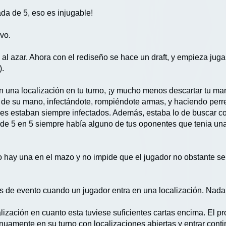
da de 5, eso es injugable!
ivo.
n al azar. Ahora con el rediseño se hace un draft, y empieza ju
).
una localización en tu turno, ¡y mucho menos descartar tu mano
 de su mano, infectándote, rompiéndote armas, y haciendo perrer
es estaban siempre infectados. Además, estaba lo de buscar c
de 5 en 5 siempre había alguno de tus oponentes que tenia una
hay una en el mazo y no impide que el jugador no obstante se ll
as de evento cuando un jugador entra en una localización. Nada
alización en cuanto esta tuviese suficientes cartas encima. El p
nuamente en su turno con localizaciones abiertas y entrar cont