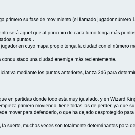
ega primero su fase de movimiento (el llamado jugador número 1
ento será aquel que al principio de cada turno tenga más punt
atados a puntos…
jugador en cuyo mapa propio tenga la ciudad con el número má
 conquistado una ciudad enemiga más recientemente.
iciativa mediante los puntos anteriores, lanza 2d6 para determi
A
e en partidas donde todo está muy igualado, y en Wizard King 
r empieza primero moviendo, tiene todas las de perder, ya que s
uede mover para defenderlo, o que ha dejado desprotegido para
s, la suerte, muchas veces son totalmente determinantes para d