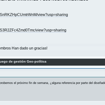
45FXSnRKZHpCUmtrWnM/view?usp=sharing
45FXS3R2ZFc4Zmd0Tmc/view?usp=sharing
mbros Han dado un gracias!
juego de gestión Geo-política
robemos el próximo fin de semana, ¿alguna referencia por parte del diseñad