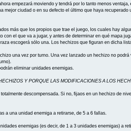
ahora empezará moviendo y tendrá por lo tanto menos ventaja,
a mejor ciudad o en su defecto el último que haya recuperado
eados más que los propios que trae el juego, los cuales hay 
 con el que va a jugar, y antes de determinar en qué mapa jugar
or raza escogerá sólo una. Los hechizos que figuran en dicha lis
hizo una vez por turno. Una vez lanzado un hechizo no podrá v
urno).
podrán eliminar unidades enemigas.
 HECHIZOS Y PORQUE LAS MODIFICACIONES A LOS HEC
á totalmente descompensada. Si no, fijaos en un hechizo de niv
s a una unidad enemiga a retirarse, de 5 a 6 fallas.
unidades enemigas (es decir, de 1 a 3 unidades enemigas) a reti