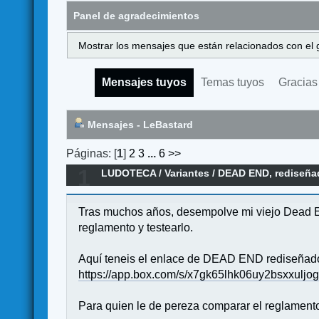
Panel de agradecimientos
Mostrar los mensajes que están relacionados con el 
Mensajes tuyos
Temas tuyos
Gracias
Mensajes - LeBastard
Páginas: [
1
]
2
3
...
6
>>
1
LUDOTECA
/
Variantes
/
DEAD END, rediseña
Tras muchos años, desempolve mi viejo Dead End
reglamento y testearlo.
Aquí teneis el enlace de DEAD END rediseñad
https://app.box.com/s/x7gk65lhk06uy2bsxxulj
Para quien le de pereza comparar el reglamento 