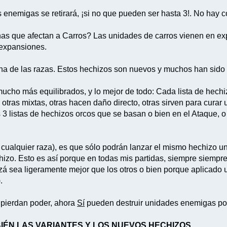
 enemigas se retirará, ¡si no que pueden ser hasta 3!. No hay co
s que afectan a Carros? Las unidades de carros vienen en exp
 expansiones.
una de las razas. Estos hechizos son nuevos y muchos han sido
ucho más equilibrados, y lo mejor de todo: Cada lista de hechiz
 otras mixtas, otras hacen daño directo, otras sirven para curar
3 listas de hechizos orcos que se basan o bien en el Ataque, o 
cualquier raza), es que sólo podrán lanzar el mismo hechizo un
chizo. Esto es así porque en todas mis partidas, siempre siemp
á sea ligeramente mejor que los otros o bien porque aplicado un
.
 pierdan poder, ahora
Sí
pueden destruir unidades enemigas por
BIÉN LAS VARIANTES Y LOS NUEVOS HECHIZOS