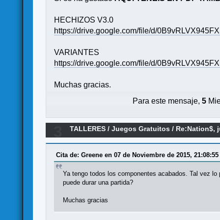
HECHIZOS V3.0
https://drive.google.com/file/d/0B9vRLVX9
VARIANTES
https://drive.google.com/file/d/0B9vRLVX9
Muchas gracias.
Para este mensaje,
5
Mie
3
TALLERES
/
Juegos Gratuitos
/
Re:Nation$, 
Cita de: Greene en 07 de Noviembre de 2015, 21:08:55
Ya tengo todos los componentes acabados. Tal vez lo p
puede durar una partida?
Muchas gracias