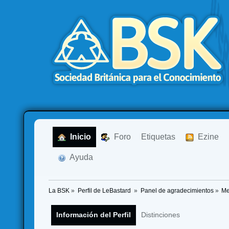
  Inicio
  Foro
Etiquetas
  Ezine
  Ayuda
La BSK
»
Perfil de LeBastard 
»
Panel de agradecimientos
»
Me
Información del Perfil
Distinciones