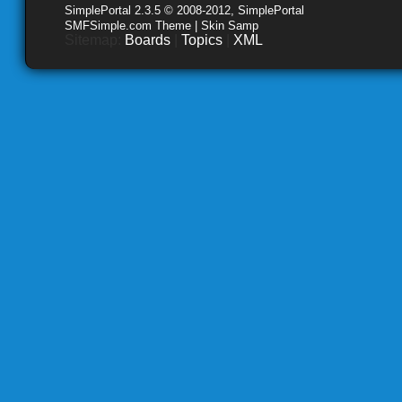
SimplePortal 2.3.5 © 2008-2012, SimplePortal
SMFSimple.com Theme | Skin Samp
Sitemap:
Boards
|
Topics
|
XML