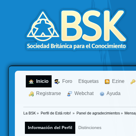
  Inicio
  Foro
Etiquetas
  Ezine
  Registrarse
  Webchat
  Ayuda
La BSK
»
Perfil de Está roto! 
»
Panel de agradecimientos
»
Mensaj
Información del Perfil
Distinciones