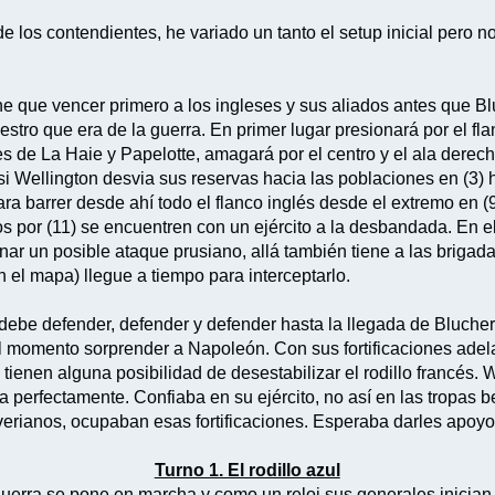
e los contendientes, he variado un tanto el setup inicial pero n
e que vencer primero a los ingleses y sus aliados antes que B
stro que era de la guerra. En primer lugar presionará por el fla
nes de La Haie y Papelotte, amagará por el centro y el ala dere
si Wellington desvia sus reservas hacia las poblaciones en (3) 
ara barrer desde ahí todo el flanco inglés desde el extremo en (9
s por (11) se encuentren con un ejército a la desbandada. En el
renar un posible ataque prusiano, allá también tiene a las brig
n el mapa) llegue a tiempo para interceptarlo.
, debe defender, defender y defender hasta la llegada de Blucher
do el momento sorprender a Napoleón. Con sus fortificaciones a
tienen alguna posibilidad de desestabilizar el rodillo francés. 
ía perfectamente. Confiaba en su ejército, no así en las tropa
verianos, ocupaban esas fortificaciones. Esperaba darles apoy
Turno 1. El rodillo azul
uerra se pone en marcha y como un reloj sus generales inician