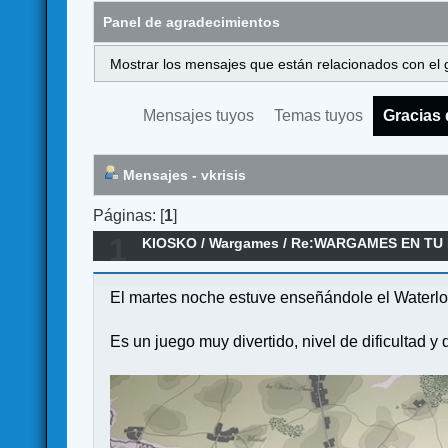
Panel de agradecimientos
Mostrar los mensajes que están relacionados con el 
Mensajes tuyos
Temas tuyos
Gracias 
Mensajes - vkrisis
Páginas: [
1
]
1
KIOSKO
/
Wargames
/
Re:WARGAMES EN TU
El martes noche estuve enseñándole el Waterlo
Es un juego muy divertido, nivel de dificultad y