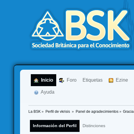
  Inicio
  Foro
Etiquetas
  Ezine
  Ayuda
La BSK
»
Perfil de vkrisis 
»
Panel de agradecimientos
»
Gracia
Información del Perfil
Distinciones