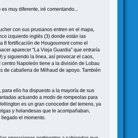
o es muy diferente, iré comentando...
lucher con sus prusianos entren en el mapa,
nco izquierdo inglés (3) donde están las
cha 8 fortificación de Hougoumont como el
hacer aparecer “La Vieja Guardia” que entraría
) y siguiendo la linea, así provocar el caos,
 centro Napoleón tiene a la división de Lobau
adas de caballeria de Milhaud de apoyo. También
, para ello ha dispuesto a la mayoría de sus
delantadas actuando a modo de rompeolas para
Wellington es un gran conocedor del terreno, ya
s belgas y holandesas que le acompañaban,
o llegado el momento.
 las operaciones pertinentes a sabiendas que