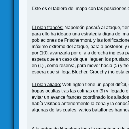
Este es el tablero del mapa con las posiciones d
El plan francés:
Napoleón pasará al ataque, tien
para ello ha ideado una estrategia digna del mae
poblaciones de Frischermont, y las fortificacio
máximo extremo del ataque, para a posteriori y 
por (10), avanzaría por el ala derecha inglesa p
espera que en caso de que lleguen los prusiano
en (1) , como reserva, para mover hacia (5) y f
espera que si llega Blucher, Grouchy (no está e
El plan aliado:
Wellington tiene un papel difícil
tropas ocultas tras las colinas en (9) y llega
evitar un avance francés coordinado los aliados 
había visitado anteriormente la zona y la conoc
algunas de las cuales, varios batallones hanno
A la orden de Napoleón toda la maquinaria de g