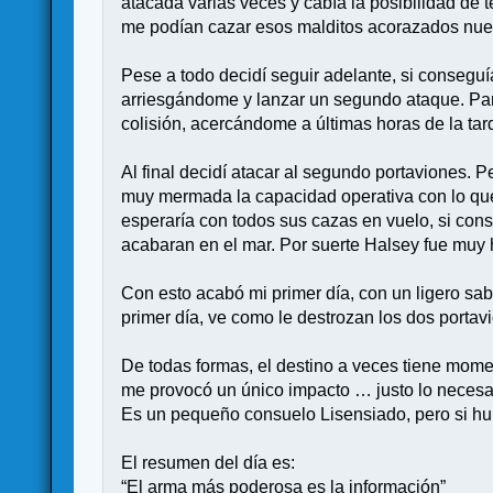
atacada varias veces y cabía la posibilidad de
me podían cazar esos malditos acorazados nu
Pese a todo decidí seguir adelante, si conseguía
arriesgándome y lanzar un segundo ataque. Par
colisión, acercándome a últimas horas de la tar
Al final decidí atacar al segundo portaviones. 
muy mermada la capacidad operativa con lo que
esperaría con todos sus cazas en vuelo, si con
acabaran en el mar. Por suerte Halsey fue muy 
Con esto acabó mi primer día, con un ligero sab
primer día, ve como le destrozan los dos porta
De todas formas, el destino a veces tiene moment
me provocó un único impacto … justo lo necesa
Es un pequeño consuelo Lisensiado, pero si hub
El resumen del día es:
“El arma más poderosa es la información”