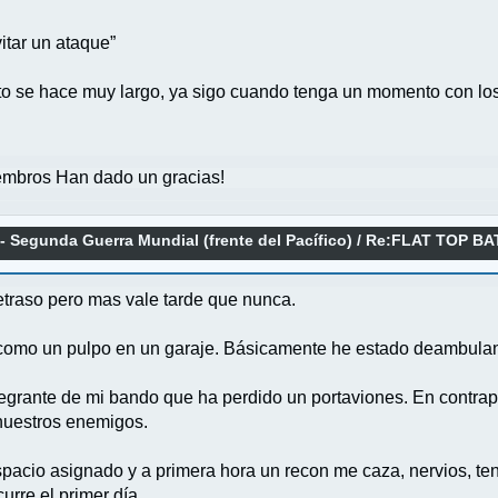
itar un ataque”
 se hace muy largo, ya sigo cuando tenga un momento con los 
mbros Han dado un gracias!
 - Segunda Guerra Mundial (frente del Pacífico)
/
Re:FLAT TOP BA
6 DE JUNIO 2025
traso pero mas vale tarde que nunca.
 como un pulpo en un garaje. Básicamente he estado deambulando 
ntegrante de mi bando que ha perdido un portaviones. En contrap
nuestros enemigos.
espacio asignado y a primera hora un recon me caza, nervios, ten
urre el primer día.