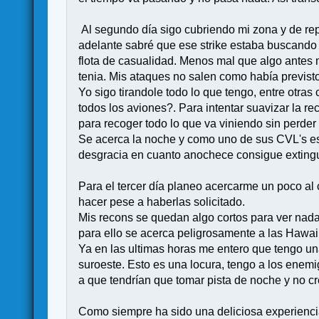
Al segundo día sigo cubriendo mi zona y de re
adelante sabré que ese strike estaba buscando a
flota de casualidad. Menos mal que algo antes 
tenia. Mis ataques no salen como había previsto
Yo sigo tirandole todo lo que tengo, entre otra
todos los aviones?. Para intentar suavizar la 
para recoger todo lo que va viniendo sin perder 
Se acerca la noche y como uno de sus CVL's est
desgracia en cuanto anochece consigue extingui
Para el tercer día planeo acercarme un poco al 
hacer pese a haberlas solicitado.
Mis recons se quedan algo cortos para ver nada y
para ello se acerca peligrosamente a las Hawai
Ya en las ultimas horas me entero que tengo u
suroeste. Esto es una locura, tengo a los enem
a que tendrían que tomar pista de noche y no cre
Como siempre ha sido una deliciosa experiencia