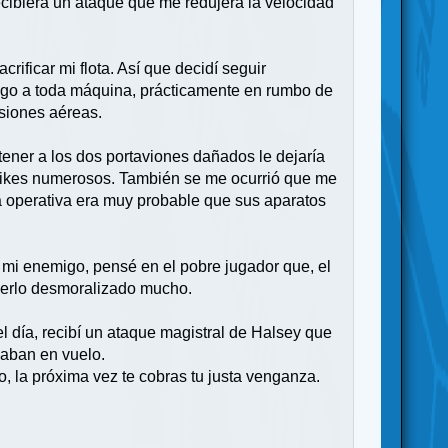
ecibiera un ataque que me redujera la velocidad
rificar mi flota. Así que decidí seguir
migo a toda máquina, prácticamente en rumbo de
isiones aéreas.
tener a los dos portaviones dañados le dejaría
trikes numerosos. También se me ocurrió que me
a operativa era muy probable que sus aparatos
n mi enemigo, pensé en el pobre jugador que, el
aberlo desmoralizado mucho.
el día, recibí un ataque magistral de Halsey que
daban en vuelo.
 la próxima vez te cobras tu justa venganza.