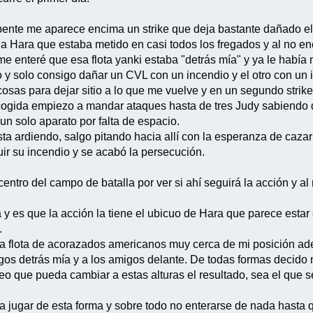
pente me aparece encima un strike que deja bastante dañado e
 Hara que estaba metido en casi todos los fregados y al no enc
me enteré que esa flota yanki estaba "detrás mía" y ya le hab
 y solo consigo dañar un CVL con un incendio y el otro con un 
s cosas para dejar sitio a lo que me vuelve y en un segundo stri
recogida empiezo a mandar ataques hasta de tres Judy sabiendo
un solo aparato por falta de espacio.
a ardiendo, salgo pitando hacia allí con la esperanza de cazar
r su incendio y se acabó la persecución.
centro del campo de batalla por ver si ahí seguirá la acción y 
 es que la acción la tiene el ubicuo de Hara que parece estar e
.
na flota de acorazados americanos muy cerca de mi posición ad
igos detrás mía y a los amigos delante. De todas formas decid
o que pueda cambiar a estas alturas el resultado, sea el que se
 jugar de esta forma y sobre todo no enterarse de nada hasta 