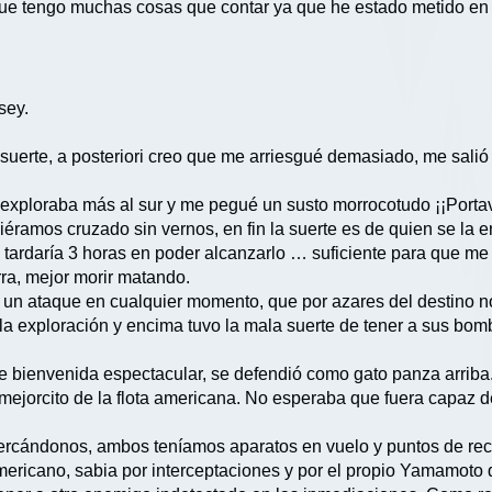
que tengo muchas cosas que contar ya que he estado metido en u
sey.
uerte, a posteriori creo que me arriesgué demasiado, me salió 
xploraba más al sur y me pegué un susto morrocotudo ¡¡Portavi
éramos cruzado sin vernos, en fin la suerte es de quien se la e
tardaría 3 horas en poder alcanzarlo … suficiente para que me 
ra, mejor morir matando.
n ataque en cualquier momento, que por azares del destino no
la exploración y encima tuvo la mala suerte de tener a sus bo
e bienvenida espectacular, se defendió como gato panza arrib
o mejorcito de la flota americana. No esperaba que fuera capaz d
rcándonos, ambos teníamos aparatos en vuelo y puntos de reco
icano, sabia por interceptaciones y por el propio Yamamoto qu