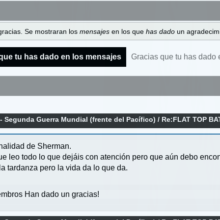
gracias. Se mostraran los
mensajes
en los que
has dado
un agradecimi
que tu has dado en los mensajes
Gracias que tu has dado 
 - Segunda Guerra Mundial (frente del Pacífico)
/
Re:FLAT TOP BA
6 DE JUNIO 2025
onalidad de Sherman.
 leo todo lo que dejáis con atención pero que aún debo encontr
a tardanza pero la vida da lo que da.
mbros Han dado un gracias!