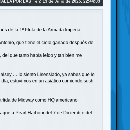
TALLA POR LAS
en: 13 de Julio de 2025, 22:44:03
es de la 1ª Flota de la Armada Imperial.
Antonio, que tiene el cielo ganado después de
 del que tanto había leído y tan bien me
alsey … lo siento Lisensiado, ya sabes que lo
ro día, estuvimos en un asiático comiendo sushi
 partida de Midway como HQ americano,
ataque a Pearl Harbour del 7 de Diciembre del