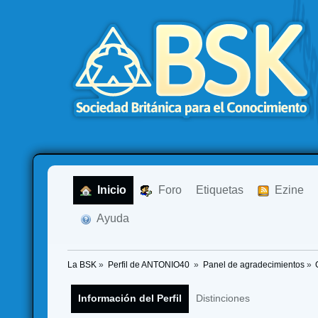
  Inicio
  Foro
Etiquetas
  Ezine
  Ayuda
La BSK
»
Perfil de ANTONIO40 
»
Panel de agradecimientos
»
Información del Perfil
Distinciones