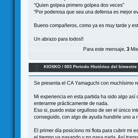
“Quien golpea primero golpea dos veces”
“Por poderosa que sea una defensa es mejor ev
Bueno compañeros, como ya es muy tarde y esto
Un abrazo para todos!!
Para este mensaje,
3
Mie
3
KIOSKO
/
003 Periodo Histórico del bimestre
ISLAS HAWAI DEL 11 OCTUBRE DE 2023 AL 2
Se presenta el CA Yamaguchi con muchísimo re
Mi experiencia en esta partida ha sido algo así
enterarme prácticamente de nada.
Eso si, puedo estar orgulloso de ser el único i
conseguido, con algo de ayuda hundirle uno a 
El primer día posiciono mi flota para cubrir mi 
el tiempo va pasando y no pasa nada. Así transc