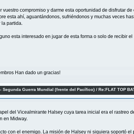
r vuestro compromiso y darme esta oportunidad de disfrutar de 
mpre esta ahí, aguantándonos, sufriéndonos y muchas veces ha
la partida.
guno esta interesado en jugar de esta forma o solo de recibir e
mbros Han dado un gracias!
 - Segunda Guerra Mundial (frente del Pacífico)
/
Re:FLAT TOP BA
6 DE JUNIO 2025
apel del Vicealmirante Halsey cuya tarea inicial era el rastreo d
n en Midway.
cto con el enemigo. La misión de Halsey ni siquiera soportó el p