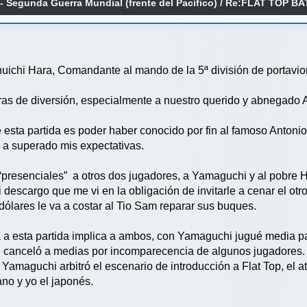
 - Segunda Guerra Mundial (frente del Pacífico)
/
Re:FLAT TOP BA
6 DE JUNIO 2025
uichi Hara, Comandante al mando de la 5ª división de portavion
ras de diversión, especialmente a nuestro querido y abnegado 
esta partida es poder haber conocido por fin al famoso Antonio,
d a superado mis expectativas.
presenciales” a otros dos jugadores, a Yamaguchi y al pobre H
i descargo que me vi en la obligación de invitarle a cenar el ot
dólares le va a costar al Tio Sam reparar sus buques.
a a esta partida implica a ambos, con Yamaguchi jugué media
se canceló a medias por incomparecencia de algunos jugadores.
Yamaguchi arbitró el escenario de introducción a Flat Top, el 
no y yo el japonés.