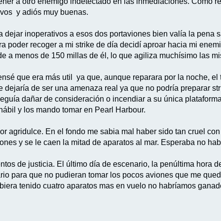
 tener a otro enemigo indetectado en las inmediaciones. Como r
evos y adiós muy buenas.
 dejar inoperativos a esos dos portaviones bien valía la pena sac
a poder recoger a mi strike de día decidí aproar hacia mi ene
de a menos de 150 millas de él, lo que agiliza muchísimo las m
Pensé que era más util ya que, aunque reparara por la noche, el 
 dejaría de ser una amenaza real ya que no podría preparar s
seguía dañar de consideración o incendiar a su única plataform
hábil y los mando tomar en Pearl Harbour.
or agridulce. En el fondo me sabia mal haber sido tan cruel co
viones y se le caen la mitad de aparatos al mar. Esperaba no h
os de justicia. El último día de escenario, la penúltima hora d
rio para que no pudieran tomar los pocos aviones que me que
iera tenido cuatro aparatos mas en vuelo no habríamos ganado,