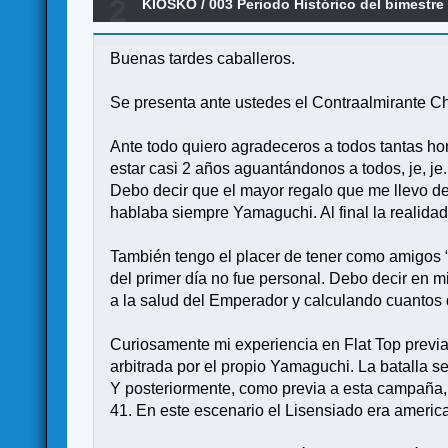
2
KIOSKO
/
003 Periodo Histórico del bimestre
ISLAS HAWAI DEL 11 OCTUBRE DE 2023 AL 2
Buenas tardes caballeros.
Se presenta ante ustedes el Contraalmirante Ch
Ante todo quiero agradeceros a todos tantas ho
estar casi 2 años aguantándonos a todos, je, je.
Debo decir que el mayor regalo que me llevo de 
hablaba siempre Yamaguchi. Al final la realida
También tengo el placer de tener como amigos “
del primer día no fue personal. Debo decir en m
a la salud del Emperador y calculando cuantos 
Curiosamente mi experiencia en Flat Top previ
arbitrada por el propio Yamaguchi. La batalla 
Y posteriormente, como previa a esta campaña, 
41. En este escenario el Lisensiado era america