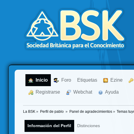
  Inicio
  Foro
Etiquetas
  Ezine
  Registrarse
  Webchat
  Ayuda
La BSK
»
Perfil de pablo 
»
Panel de agradecimientos
»
Temas tuy
Información del Perfil
Distinciones