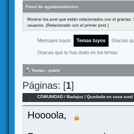
Panel de agradecimientos
Mostrar los post que están relacionados con el gracias.
usuarios. (Relacionado con el primer post.)
Mensajes tuyos
Temas tuyos
Gracias q
Gracias que tu has dado en los temas
Temas - pablo
Páginas: [
1
]
1
COMUNIDAD
/
Badajoz
/
Quedada en casa rural
Animáos!
Hoooola,