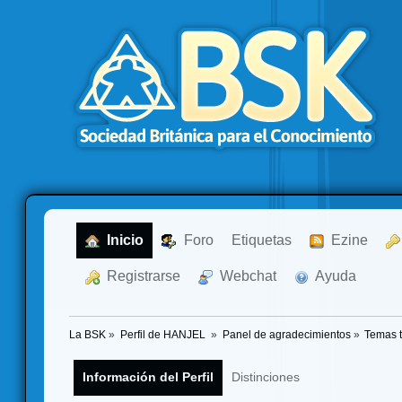
  Inicio
  Foro
Etiquetas
  Ezine
  Registrarse
  Webchat
  Ayuda
La BSK
»
Perfil de HANJEL 
»
Panel de agradecimientos
»
Temas 
Información del Perfil
Distinciones