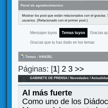
Panel de agradecimientos
Mostrar los post que están relacionados con el gracias.
usuarios. (Relacionado con el primer post.)
Mensajes tuyos
Temas tuyos
Gracias q
Gracias que tu has dado en los temas
Temas - HANJEL
Páginas: [
1
]
2
3
>>
1
GABINETE DE PRENSA
/
Novedades / Actualida
Al más fuerte
Como uno de los Diádoc