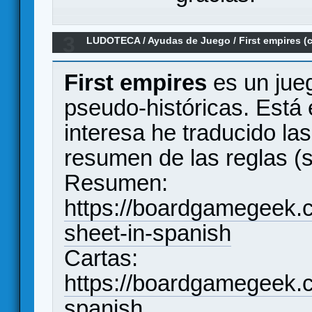
3
LUDOTECA
/
Ayudas de Juego
/
First empires (
First empires
es un jueg
pseudo-históricas. Está e
interesa he traducido la
resumen de las reglas (su
Resumen:
https://boardgamegeek.c
sheet-in-spanish
Cartas:
https://boardgamegeek.c
spanish