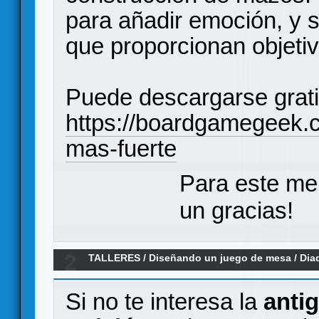
para añadir emoción, y s
que proporcionan objeti
Puede descargarse grat
https://boardgamegeek.
mas-fuerte
Para este me
un gracias!
2
TALLERES
/
Diseñando un juego de mesa
/
Dia
algo que debería existir
Si no te interesa la
anti