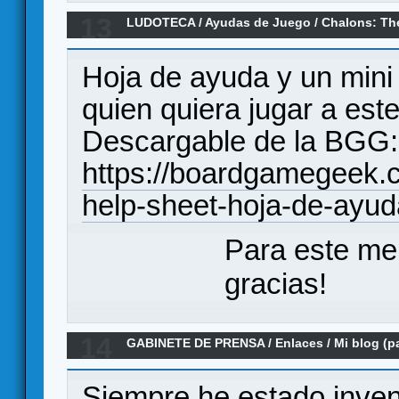
13
LUDOTECA
/
Ayudas de Juego
/
Chalons: The
Hoja de ayuda y un mini
quien quiera jugar a est
Descargable de la BGG:
https://boardgamegeek.
help-sheet-hoja-de-ayud
Para este me
gracias!
14
GABINETE DE PRENSA
/
Enlaces
/
Mi blog (p
Siempre he estado inve