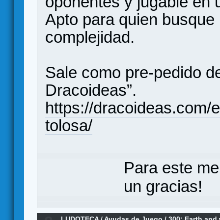
oponentes y jugable en 
Apto para quien busque
complejidad.
Sale como pre-pedido de
Dracoideas”.
https://dracoideas.com/e
tolosa/
Para este me
un gracias!
LUDOTECA
/
Ayudas de Juego
/
300: Earth and 