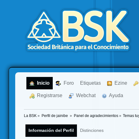
  Inicio
  Foro
Etiquetas
  Ezine
  Registrarse
  Webchat
  Ayuda
La BSK
»
Perfil de jainibe 
»
Panel de agradecimientos
»
Temas tu
Información del Perfil
Distinciones