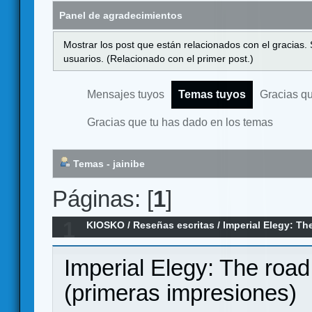
Panel de agradecimientos
Mostrar los post que están relacionados con el gracias.
usuarios. (Relacionado con el primer post.)
Mensajes tuyos
Temas tuyos
Gracias q
Gracias que tu has dado en los temas
Temas - jainibe
Páginas: [
1
]
1
KIOSKO
/
Reseñas escritas
/
Imperial Elegy: Th
1920 (primeras impresiones)
Imperial Elegy: The roa
(primeras impresiones)