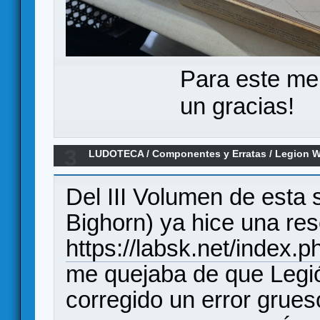
Para este me
un gracias!
3
LUDOTECA
/
Componentes y Erratas
/
Legion W
Rosebud Creek: ¿una chapuza monumental?
Del III Volumen de esta se
Bighorn) ya hice una res
https://labsk.net/index.
me quejaba de que Leg
corregido un error grues