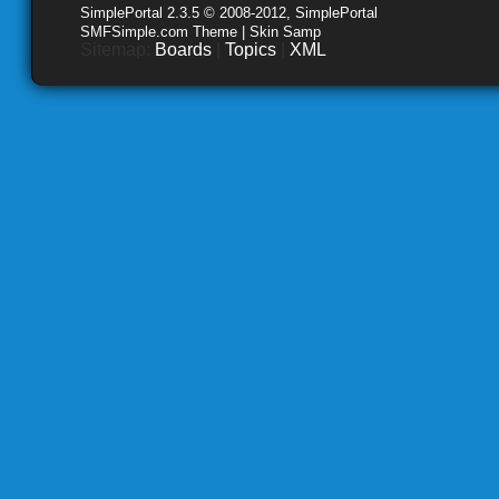
SimplePortal 2.3.5 © 2008-2012, SimplePortal
SMFSimple.com Theme | Skin Samp
Sitemap:
Boards
|
Topics
|
XML