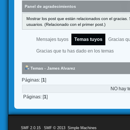
Panel de agradecimientos
Mostrar los post que están relacionados con el gracias.
usuarios. (Relacionado con el primer post.)
Mensajes tuyos
Temas tuyos
Gracias q
Gracias que tu has dado en los temas
Temas - James Alvarez
Páginas: [
1
]
NO hay t
Páginas: [
1
]
SMF 2.0.15
|
SMF © 2013
,
Simple Machines