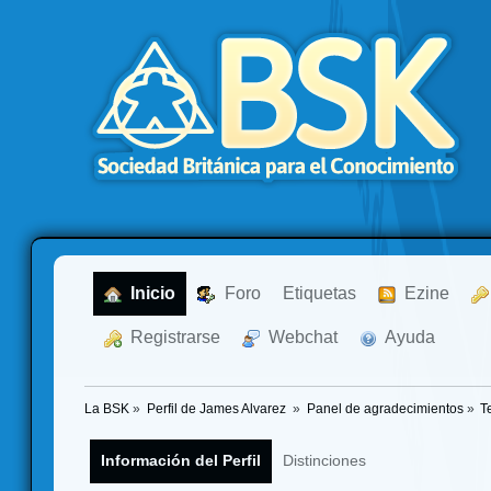
  Inicio
  Foro
Etiquetas
  Ezine
  Registrarse
  Webchat
  Ayuda
La BSK
»
Perfil de James Alvarez 
»
Panel de agradecimientos
»
T
Información del Perfil
Distinciones