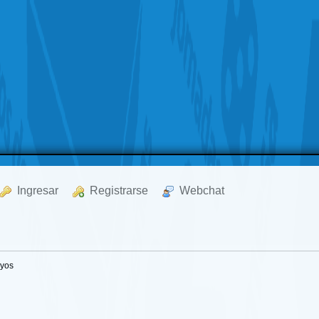
  Ingresar
  Registrarse
  Webchat
uyos