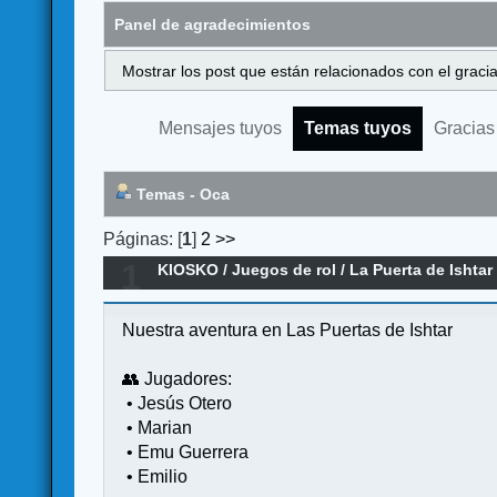
Panel de agradecimientos
Mostrar los post que están relacionados con el graci
Mensajes tuyos
Temas tuyos
Gracias
Temas - Oca
Páginas: [
1
]
2
>>
1
KIOSKO
/
Juegos de rol
/
La Puerta de Ishtar
Nuestra aventura en Las Puertas de Ishtar
👥 Jugadores:
• Jesús Otero
• Marian
• Emu Guerrera
• Emilio