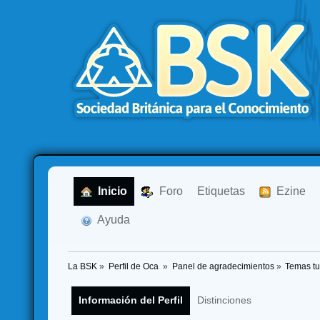
  Inicio
  Foro
Etiquetas
  Ezine
  Ayuda
La BSK
»
Perfil de Oca 
»
Panel de agradecimientos
»
Temas t
Información del Perfil
Distinciones