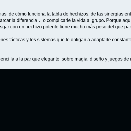
s, de cómo funciona la tabla de hechizos, de las sinergias entr
ar la diferencia… o complicarle la vida al grupo. Porque aquí 
iesgar con un hechizo potente tiene mucho más peso del que pa
ones tácticas y los sistemas que te obligan a adaptarte constan
ncilla a la par que elegante, sobre magia, diseño y juegos de