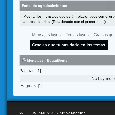
Panel de agradecimientos
Mostrar los mensajes que están relacionados con el gra
a otros usuarios. (Relacionado con el primer post.)
Mensajes tuyos
Temas tuyos
Gracias que
Gracias que tu has dado en los temas
Mensajes - EduarBerns
Páginas: [
1
]
No hay mensa
Páginas: [
1
]
SMF 2.0.15
|
SMF © 2013
,
Simple Machines