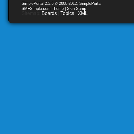
SimplePortal 2.3.5 © 2008-2012, SimplePortal
SMFSimple.com Theme | Skin Samp
Sitemap:
Boards
|
Topics
|
XML