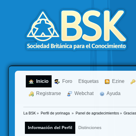
  Inicio
  Foro
Etiquetas
  Ezine
  Registrarse
  Webchat
  Ayuda
La BSK
»
Perfil de yorinaga 
»
Panel de agradecimientos
»
Gracias
Información del Perfil
Distinciones