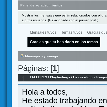
Panel de agradecimientos
Mostrar los mensajes que están relacionados con el gra
a otros usuarios. (Relacionado con el primer post.)
Mensajes tuyos
Temas tuyos
Gracias que
Gracias que tu has dado en los temas
Mensajes - yorinaga
Páginas: [
1
]
1
TALLERES
/
Playtestings
/
He creado un libroju
página es una sala — busco feedb
Hola a todos,
He estado trabajando e