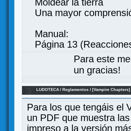
Moldear la tierra
Una mayor comprensi
Manual:
Página 13 (Reaccione
Para este me
un gracias!
3
LUDOTECA
/
Reglamentos
/
[Vampire Chapters]
impreso - actual
Para los que tengáis el
un PDF que muestra las 
impreso a la versión má