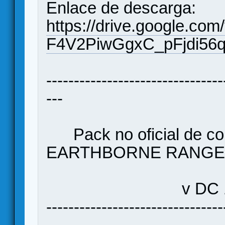
Enlace de descarga:
https://drive.google.com
F4V2PiwGgxC_pFjdi56qI
--------------------------------
---
Pack no oficial de cor
EARTHBORNE RANG
v DC 1.
--------------------------------
---