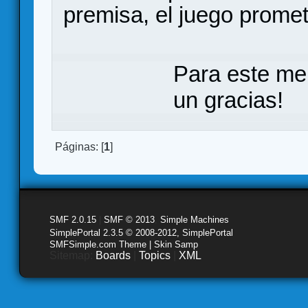
premisa, el juego promet
Para este me
un gracias!
Páginas: [
1
]
SMF 2.0.15
|
SMF © 2013
,
Simple Machines
SimplePortal 2.3.5 © 2008-2012, SimplePortal
SMFSimple.com Theme | Skin Samp
Sitemap:
Boards
|
Topics
|
XML