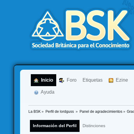
  Inicio
  Foro
Etiquetas
  Ezine
  Ayuda
La BSK
»
Perfil de lordguss 
»
Panel de agradecimientos
»
Grac
Información del Perfil
Distinciones