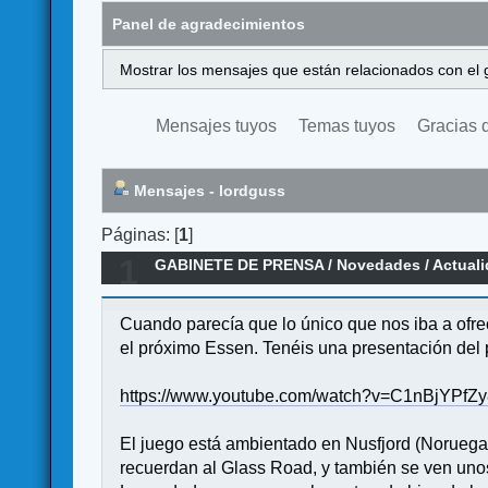
Panel de agradecimientos
Mostrar los mensajes que están relacionados con el 
Mensajes tuyos
Temas tuyos
Gracias 
Mensajes - lordguss
Páginas: [
1
]
1
GABINETE DE PRENSA
/
Novedades / Actual
Cuando parecía que lo único que nos iba a ofre
el próximo Essen. Tenéis una presentación del p
https://www.youtube.com/watch?v=C1nBjYPfZ
El juego está ambientado en Nusfjord (Noruega) 
recuerdan al Glass Road, y también se ven uno