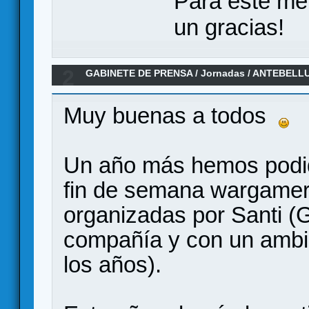
Para este me
un gracias!
2
GABINETE DE PRENSA
/
Jornadas
/
ANTEBELLUM
las jornadas -
Muy buenas a todos
Un año más hemos podid
fin de semana wargamer
organizadas por Santi (
compañía y con un ambi
los años).