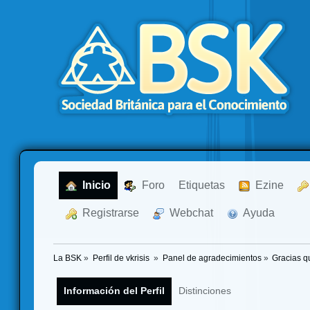
  Inicio
  Foro
Etiquetas
  Ezine
  Registrarse
  Webchat
  Ayuda
La BSK
»
Perfil de vkrisis 
»
Panel de agradecimientos
»
Gracias q
Información del Perfil
Distinciones