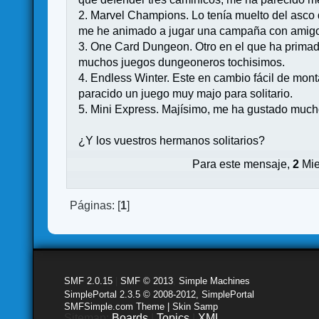
2. Marvel Champions. Lo tenía muelto del asco d
me he animado a jugar una campaña con amigos h
3. One Card Dungeon. Otro en el que ha primado
muchos juegos dungeoneros tochisimos.
4. Endless Winter. Este en cambio fácil de mont
paracido un juego muy majo para solitario.
5. Mini Express. Majísimo, me ha gustado mucho 
¿Y los vuestros hermanos solitarios?
Para este mensaje,
2
Mie
Páginas: [
1
]
SMF 2.0.15
|
SMF © 2013
,
Simple Machines
SimplePortal 2.3.5 © 2008-2012, SimplePortal
SMFSimple.com Theme | Skin Samp
Sitemap:
Boards
|
Topics
|
XML