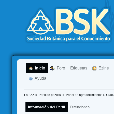
  Inicio
  Foro
Etiquetas
  Ezine
  Ayuda
La BSK
»
Perfil de pazuzu 
»
Panel de agradecimientos
»
Graci
Información del Perfil
Distinciones