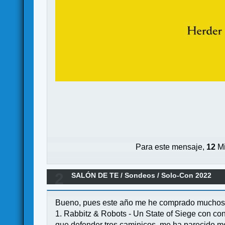
Para este mensaje,
12
Mi
2
SALÓN DE TE
/
Sondeos
/
Solo-Con 2022
Bueno, pues este año me he comprado muchos so
1. Rabbitz & Robots - Un State of Siege con cone
que defender tres caminicos, me ha parecido mej