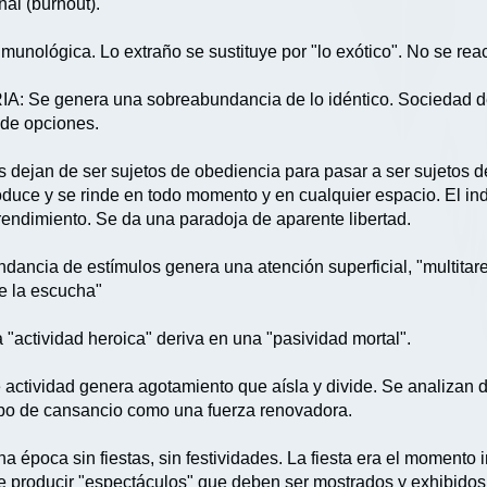
al (burnout).
munológica. Lo extraño se sustituye por "lo exótico". No se reac
e genera una sobreabundancia de lo idéntico. Sociedad de 
 de opciones.
n de ser sujetos de obediencia para pasar a ser sujetos de r
produce y se rinde en todo momento y en cualquier espacio. El i
rendimiento. Se da una paradoja de aparente libertad.
 de estímulos genera una atención superficial, "multitarea-
de la escucha"
actividad heroica" deriva en una "pasividad mortal".
idad genera agotamiento que aísla y divide. Se analizan dis
tipo de cansancio como una fuerza renovadora.
una época sin fiestas, sin festividades. La fiesta era el moment
be producir "espectáculos" que deben ser mostrados y exhibidos.