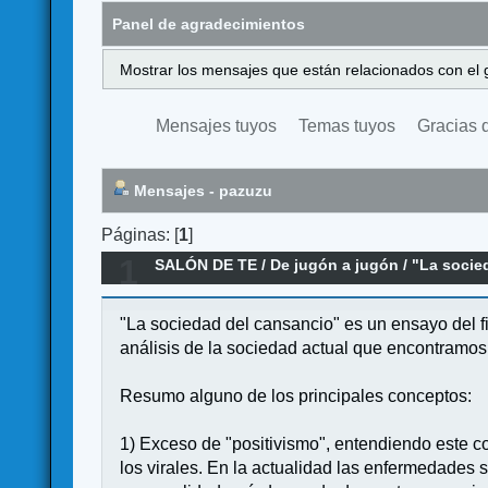
Panel de agradecimientos
Mostrar los mensajes que están relacionados con el 
Mensajes tuyos
Temas tuyos
Gracias 
Mensajes - pazuzu
Páginas: [
1
]
1
SALÓN DE TE
/
De jugón a jugón
/
"La socie
"La sociedad del cansancio" es un ensayo del f
análisis de la sociedad actual que encontramos 
Resumo alguno de los principales conceptos:
1) Exceso de "positivismo", entendiendo este 
los virales. En la actualidad las enfermedades s