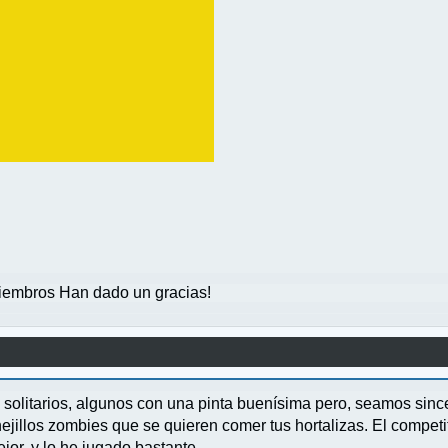
embros Han dado un gracias!
litarios, algunos con una pinta buenísima pero, seamos since
jillos zombies que se quieren comer tus hortalizas. El competiti
or, y lo he jugado bastante.