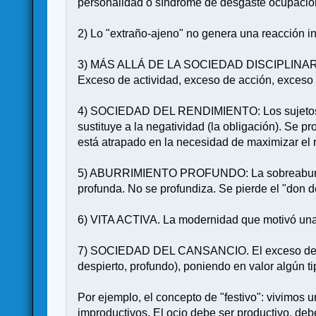
personalidad o síndrome de desgaste ocupacion
2) Lo "extraño-ajeno" no genera una reacción in
3) MÁS ALLÁ DE LA SOCIEDAD DISCIPLINARIA: S
Exceso de actividad, exceso de acción, exceso
4) SOCIEDAD DEL RENDIMIENTO: Los sujetos deja
sustituye a la negatividad (la obligación). Se 
está atrapado en la necesidad de maximizar el 
5) ABURRIMIENTO PROFUNDO: La sobreabundancia
profunda. No se profundiza. Se pierde el "don 
6) VITA ACTIVA. La modernidad que motivó una "
7) SOCIEDAD DEL CANSANCIO. El exceso de activ
despierto, profundo), poniendo en valor algún 
Por ejemplo, el concepto de "festivo": vivimos 
improductivos. El ocio debe ser productivo, de