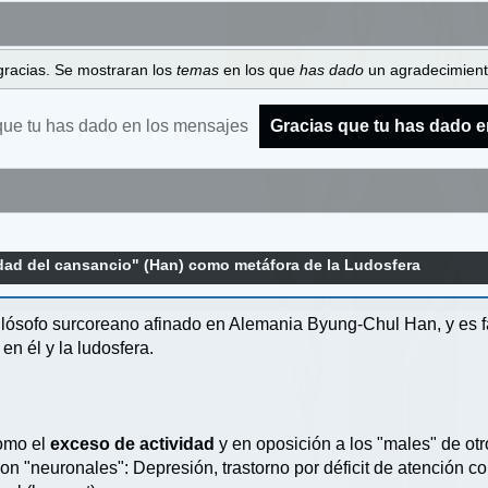
gracias. Se mostraran los
temas
en los que
has dado
un agradecimiento
que tu has dado en los mensajes
Gracias que tu has dado e
dad del cansancio" (Han) como metáfora de la Ludosfera
ilósofo surcoreano afinado en Alemania Byung-Chul Han, y es fá
en él y la ludosfera.
como el
exceso de actividad
y en oposición a los "males" de ot
on "neuronales": Depresión, trastorno por déficit de atención con