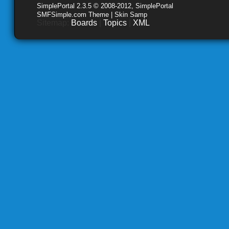
SimplePortal 2.3.5 © 2008-2012, SimplePortal
SMFSimple.com Theme | Skin Samp
Sitemap:
Boards
|
Topics
|
XML