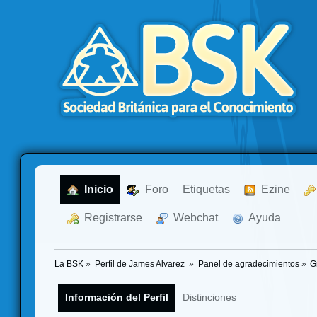
  Inicio
  Foro
Etiquetas
  Ezine
  Registrarse
  Webchat
  Ayuda
La BSK
»
Perfil de James Alvarez 
»
Panel de agradecimientos
»
G
Información del Perfil
Distinciones