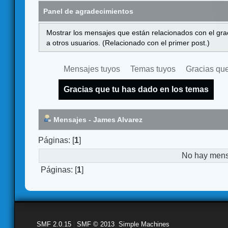
Panel de agradecimientos
Mostrar los mensajes que están relacionados con el gra
a otros usuarios. (Relacionado con el primer post.)
Mensajes tuyos
Temas tuyos
Gracias que
Gracias que tu has dado en los temas
Mensajes - James Alvarez
Páginas: [
1
]
No hay mensa
Páginas: [
1
]
SMF 2.0.15
|
SMF © 2013
,
Simple Machines