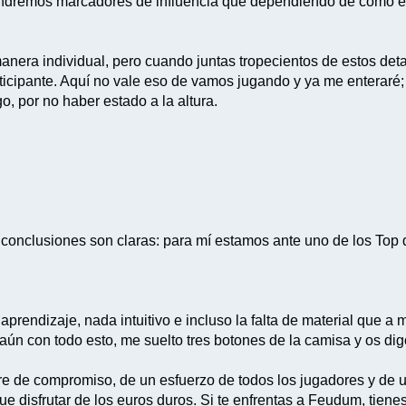
 tendremos marcadores de influencia que dependiendo de cómo 
anera individual, pero cuando juntas tropecientos de estos det
icipante. Aquí no vale eso de vamos jugando y ya me enteraré; d
, por no haber estado a la altura.
 conclusiones son claras: para mí estamos ante uno de los Top
aprendizaje, nada intuitivo e incluso la falta de material que a
y aún con todo esto, me suelto tres botones de la camisa y os di
iere de compromiso, de un esfuerzo de todos los jugadores y de
 disfrutar de los euros duros. Si te enfrentas a Feudum, tiene