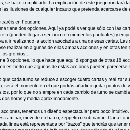
as, se hace complicado. La explicación de este juego rondará la
 con las ilusiones de cualquier incauto que pretenda acercarse d
ntraréis en Feudum:
una tiene dos opciones. Aquí ya podéis ver que sólo con las ca
creto (pueden llegar a ser cinco en momentos puntuales) y empe
r va a ir realizando la acción asociada a una de esas cartas. La
se realizar en algunas de ellas ambas acciones y en otras ten
va los gremios…
iene 3 opciones, lo que hace que aquí dispongas de otras 18 acc
ien es cierto que algunas de estas acciones pueden parecerse b
 que cada turno se reduce a escoger cuatro cartas y realizar su
 será el momento en el que podrás añadir o quitar puntos de vi
itos, por lo que no siempre en cada cambio de turno se cambi
 las dos horas y media aproximadamente.
 acciones, tenemos un diseño espectacular pero poco intuitivo
es caminar, moverte en barco, zeppelin o submarino. Cada cone
ada línea está representada por “trazos” que tendrás que tener