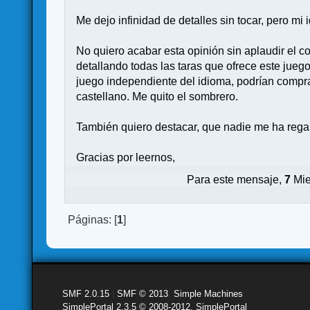
Me dejo infinidad de detalles sin tocar, pero m
No quiero acabar esta opinión sin aplaudir el c
detallando todas las taras que ofrece este jueg
juego independiente del idioma, podrían comprar
castellano. Me quito el sombrero.
También quiero destacar, que nadie me ha regal
Gracias por leernos,
Para este mensaje,
7
Mie
Páginas: [
1
]
SMF 2.0.15
|
SMF © 2013
,
Simple Machines
SimplePortal 2.3.5 © 2008-2012, SimplePortal