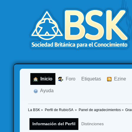
  Inicio
  Foro
Etiquetas
  Ezine
  Ayuda
La BSK
»
Perfil de RubioSA 
»
Panel de agradecimientos
»
Gra
Información del Perfil
Distinciones