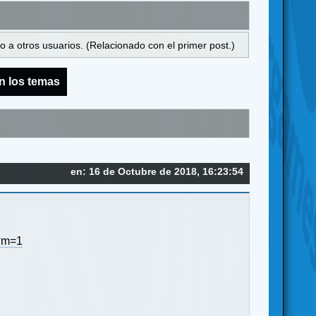
 a otros usuarios. (Relacionado con el primer post.)
n los temas
en: 16 de Octubre de 2018, 16:23:54
l?m=1