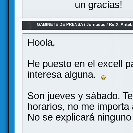
un gracias!
3
GABINETE DE PRENSA
/
Jornadas
/
Re:XI Anteb
wargames de Almería del 26 al 29 de Marzo
Hoola,
He puesto en el excell pa
interesa alguna.
Son jueves y sábado. T
horarios, no me importa
No se explicará ninguno 