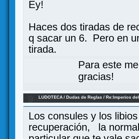
Ey!
Haces dos tiradas de re
q sacar un 6. Pero en un
tirada.
Para este me
gracias!
9
LUDOTECA
/
Dudas de Reglas
/
Re:Imperios de
Los consules y los libios
recuperación, la normal
particular que te vale s