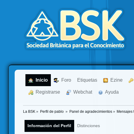
  Inicio
  Foro
Etiquetas
  Ezine
  Registrarse
  Webchat
  Ayuda
La BSK
»
Perfil de pablo 
»
Panel de agradecimientos
»
Mensajes 
Información del Perfil
Distinciones