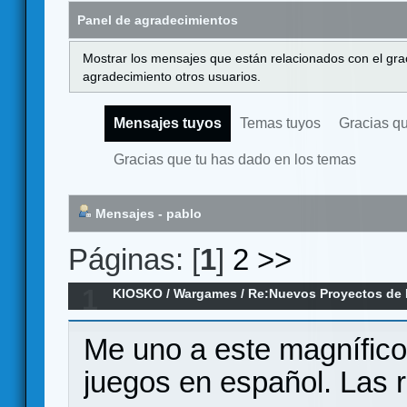
Panel de agradecimientos
Mostrar los mensajes que están relacionados con el gra
agradecimiento otros usuarios.
Mensajes tuyos
Temas tuyos
Gracias q
Gracias que tu has dado en los temas
Mensajes - pablo
Páginas: [
1
]
2
>>
1
KIOSKO
/
Wargames
/
Re:Nuevos Proyectos de
Me uno a este magnífico 
juegos en español. Las 