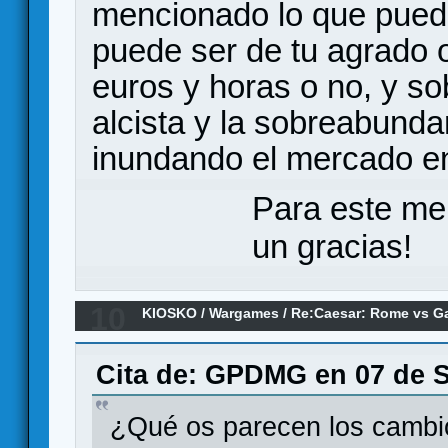
mencionado lo que puede
puede ser de tu agrado 
euros y horas o no, y so
alcista y la sobreabund
inundando el mercado en
Para este me
un gracias!
10
KIOSKO
/
Wargames
/
Re:Caesar: Rome vs Ga
romanas
Cita de: GPDMG en 07 de S
¿Qué os parecen los cambi