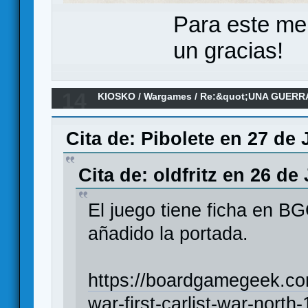
Para este me
un gracias!
14
KIOSKO
/
Wargames
/
Re:&quot;UNA GUERRA 
Carlista en el norte (1834-1838)&quot;
Cita de: Pibolete en 27 de 
Cita de: oldfritz en 26 de
El juego tiene ficha en 
añadido la portada.
https://boardgamegeek.c
war-first-carlist-war-nort