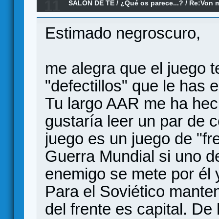
11
SALÓN DE TE
/
¿Qué os parece...?
/
Re:Von m
parece?
Estimado negroscuro,
me alegra que el juego t
"defectillos" que le has 
Tu largo AAR me ha hech
gustaría leer un par de 
juego es un juego de "fre
Guerra Mundial si uno de
enemigo se mete por él y
Para el Soviético mantene
del frente es capital. De