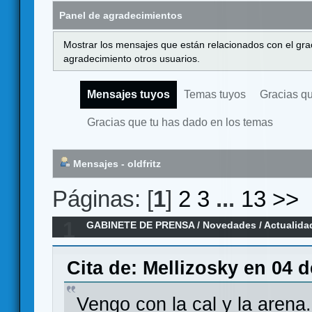
Panel de agradecimientos
Mostrar los mensajes que están relacionados con el gra
agradecimiento otros usuarios.
Mensajes tuyos
Temas tuyos
Gracias q
Gracias que tu has dado en los temas
Mensajes - oldfritz
Páginas: [
1
]
2
3
...
13
>>
1
GABINETE DE PRENSA
/
Novedades / Actualida
"Santa Cruz 1797"
Cita de: Mellizosky en 04 
Vengo con la cal y la arena.