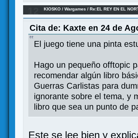
12
KIOSKO
/
Wargames
/
Re:EL REY EN EL NORT
por MQO- NAC Wargames
Cita de: Kaxte en 24 de Ag
El juego tiene una pinta e
Hago un pequeño offtopic p
recomendar algún libro básic
Guerras Carlistas para dum
ignorante sobre el tema, y
libro que sea un punto de pa
Este se lee bien y explic