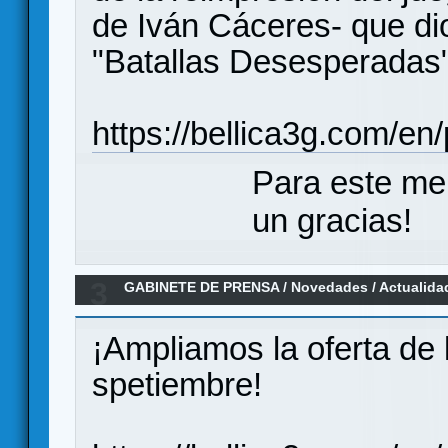
de Iván Cáceres- que dio
"Batallas Desesperadas"
https://bellica3g.com/en
Para este me
un gracias!
3
GABINETE DE PRENSA
/
Novedades / Actualida
lanzamiento “Una Guerra Imposible”
¡Ampliamos la oferta de 
spetiembre!