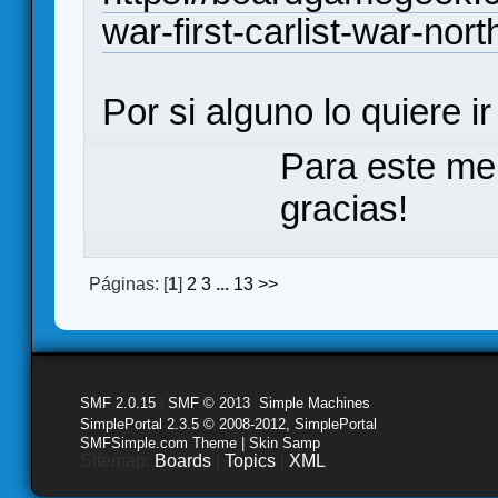
war-first-carlist-war-no
Por si alguno lo quiere i
Para este me
gracias!
Páginas: [
1
]
2
3
...
13
>>
SMF 2.0.15
|
SMF © 2013
,
Simple Machines
SimplePortal 2.3.5 © 2008-2012, SimplePortal
SMFSimple.com Theme | Skin Samp
Sitemap:
Boards
|
Topics
|
XML