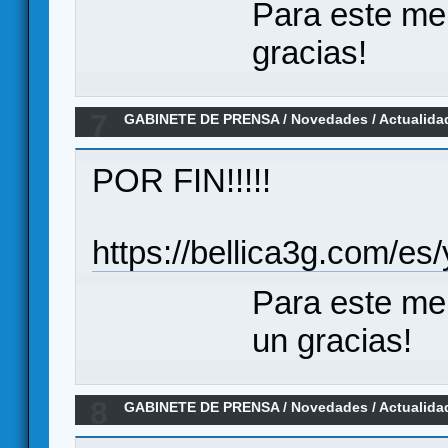
Para este me
gracias!
7
GABINETE DE PRENSA
/
Novedades / Actualida
Imposible". Bellica Third Generation.
POR FIN!!!!!
https://bellica3g.com/e
Para este me
un gracias!
8
GABINETE DE PRENSA
/
Novedades / Actualida
¡Venid cuando queráis!