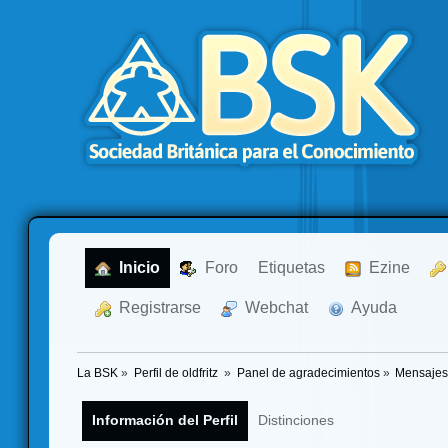
  Inicio
  Foro
Etiquetas
  Ezine
  Registrarse
  Webchat
  Ayuda
La BSK
»
Perfil de oldfritz 
»
Panel de agradecimientos
»
Mensajes
Información del Perfil
Distinciones