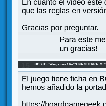
En cuanto el video esté 
que las reglas en versión
Gracias por preguntar.
Para este me
un gracias!
15
KIOSKO
/
Wargames
/
Re:"UNA GUERRA IMPOS
Carlista en el norte (1834-1838)"
El juego tiene ficha en
hemos añadido la portad
https://boardgamegeek.