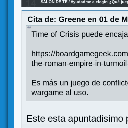
14
SALÓN DE TE
/
Ayudadme a elegir: ¿Qué ju
conflicto
Cita de: Greene en 01 de M
Time of Crisis puede encaja
https://boardgamegeek.com/
the-roman-empire-in-turmoi
Es más un juego de conflict
wargame al uso.
Este esta apuntadisimo 