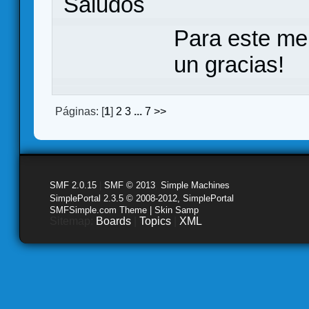
Saludos
Para este me
un gracias!
Páginas: [
1
]
2
3
...
7
>>
SMF 2.0.15
|
SMF © 2013
,
Simple Machines
SimplePortal 2.3.5 © 2008-2012, SimplePortal
SMFSimple.com Theme | Skin Samp
Sitemap:
Boards
|
Topics
|
XML