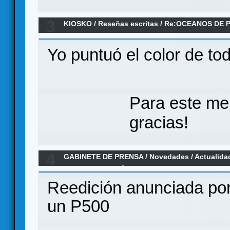
3
KIOSKO
/
Reseñas escritas
/
Re:OCEANOS DE P
Yo puntuó el color de to
Para este me
gracias!
4
GABINETE DE PRENSA
/
Novedades / Actualida
SEGUNDA EDICIÓN 4DADOS
Reedición anunciada por
un P500