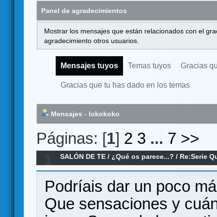
Panel de agradecimientos
Mostrar los mensajes que están relacionados con el gra
agradecimiento otros usuarios.
Mensajes tuyos
Temas tuyos
Gracias q
Gracias que tu has dado en los temas
Mensajes - lokokoko
Páginas: [
1
]
2
3
...
7
>>
1
SALÓN DE TE
/
¿Qué os parece...?
/
Re:Serie Q
Podríais dar un poco más
Que sensaciones y cuánt