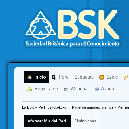
  Inicio
  Foro
Etiquetas
  Ezine
  Registrarse
  Webchat
  Ayuda
La BSK
»
Perfil de lokokoko 
»
Panel de agradecimientos
»
Mensaj
Información del Perfil
Distinciones