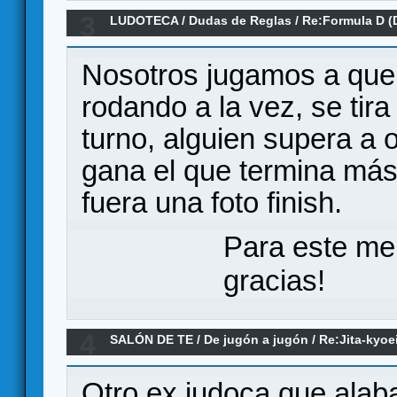
3
LUDOTECA
/
Dudas de Reglas
/
Re:Formula D (
Nosotros jugamos a que 
rodando a la vez, se tira 
turno, alguien supera a 
gana el que termina más 
fuera una foto finish.
Para este me
gracias!
4
SALÓN DE TE
/
De jugón a jugón
/
Re:Jita-kyoe
mutuo. Judo en el mundo lúdico
Otro ex judoca que alab