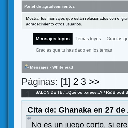
Panel de agradecimientos
Mostrar los mensajes que están relacionados con el gra
agradecimiento otros usuarios.
Mensajes tuyos
Temas tuyos
Gracias q
Gracias que tu has dado en los temas
Mensajes - Whitehead
Páginas: [
1
]
2
3
>>
1
SALÓN DE TE
/
¿Qué os parece...?
/
Re:Blood B
Cita de: Ghanaka en 27 de 
No es un juego corto, si er