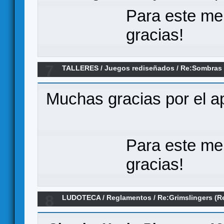
Para este me
gracias!
7
TALLERES
/
Juegos rediseñados
/
Re:Sombras 
Tronos de SHADOWS UPON LASSADAR) [es]
Muchas gracias por el a
Para este me
gracias!
8
LUDOTECA
/
Reglamentos
/
Re:Grimslingers (R