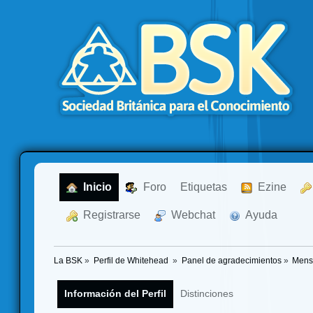
  Inicio
  Foro
Etiquetas
  Ezine
  Registrarse
  Webchat
  Ayuda
La BSK
»
Perfil de Whitehead 
»
Panel de agradecimientos
»
Mens
Información del Perfil
Distinciones