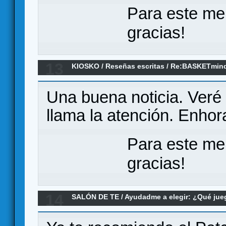
Para este me
gracias!
13
KIOSKO
/
Reseñas escritas
/
Re:BASKETmind
Una buena noticia. Veré 
llama la atención. Enho
Para este me
gracias!
14
SALÓN DE TE
/
Ayudadme a elegir: ¿Qué ju
para "enganchar" a la pareja