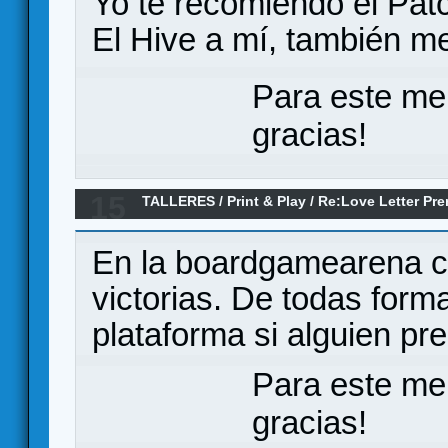
Yo te recomiendo el Pat
El Hive a mí, también m
Para este me
gracias!
15
TALLERES
/
Print & Play
/
Re:Love Letter Pr
En la boardgamearena c
victorias. De todas form
plataforma si alguien pr
Para este me
gracias!