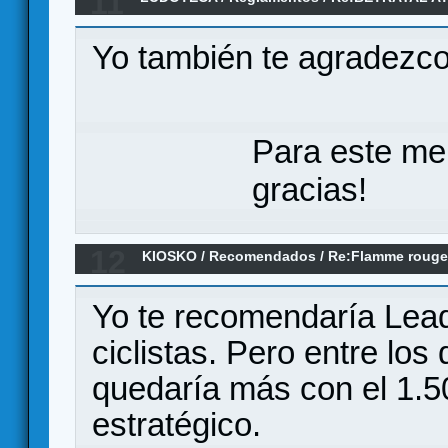
11
WIDOW'S WALK (Reglamento + Extras)
Yo también te agradezco 
Para este me
gracias!
12
KIOSKO
/
Recomendados
/
Re:Flamme rouge
Yo te recomendaría Lead
ciclistas. Pero entre lo
quedaría más con el 1.5
estratégico.