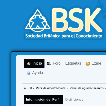
  Inicio
  Foro
Etiquetas
  Ezine
  Ayuda
La BSK
»
Perfil de AlbertoMoreta 
»
Panel de agradecimientos
»
Información del Perfil
Distinciones