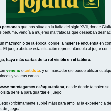
s personas
que nos sitúa en la Italia del siglo XVII, donde Gi
de perfume, vendía a mujeres maltratadas que deseaban deshac
un matrimonio de la época, donde la mujer se encuentra en cont
 El juego abstrae esta situación representándola al jugar con 
ego,
haya más cartas de tu rol visible en el tablero.
 con
veneno
o
antídoto
, y un marcador (se puede utilizar cualq
ocas y volteas cartas.
www.moretagames.es/aqua-tofana
, desde donde también se 
lsita de tela para guardar el juego.
uego (próximamente subiré más) para ampliar la experiencia de
s-de-juego/