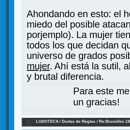
Ahondando en esto: el h
miedo del posible atacan
porjemplo). La mujer ti
todos los que decidan q
universo de grados posi
mujer
. Ahí está la suti
y brutal diferencia.
Para este me
un gracias!
5
LUDOTECA
/
Dudas de Reglas
/
Re:Bruxelles 1