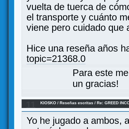
vuelta de tuerca de cóm
el transporte y cuánto m
viene pero cuidado que 
Hice una reseña años ha
topic=21368.0
Para este me
un gracias!
11
KIOSKO
/
Reseñas escritas
/
Re: GREED INC
DE NUEVA RUMASA (Reseña)
Yo he jugado a ambos, a