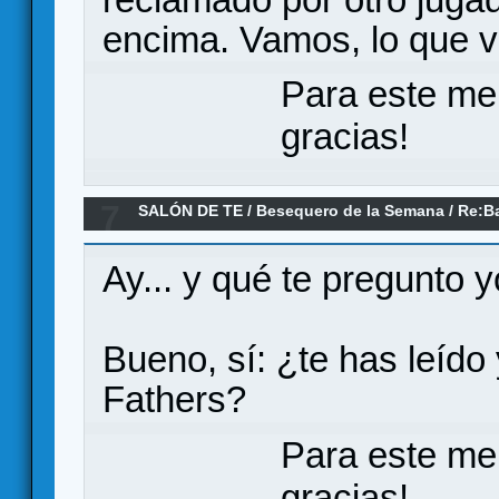
encima. Vamos, lo que v
Para este me
gracias!
7
SALÓN DE TE
/
Besequero de la Semana
/
Re:Ba
calamar
Ay... y qué te pregunto
Bueno, sí: ¿te has leído
Fathers?
Para este me
gracias!