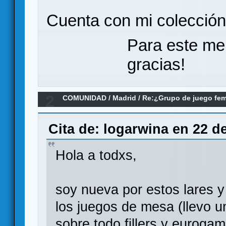
Cuenta con mi colecció
Para este me
gracias!
2
COMUNIDAD
/
Madrid
/
Re:¿Grupo de juego fe
Cita de: logarwina en 22 d
Hola a todxs,
soy nueva por estos lares y
los juegos de mesa (llevo 
sobre todo fillers y euroga