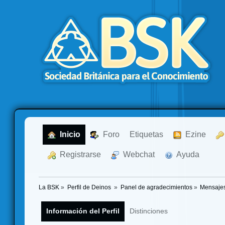
  Inicio
  Foro
Etiquetas
  Ezine
  Registrarse
  Webchat
  Ayuda
La BSK
»
Perfil de Deinos 
»
Panel de agradecimientos
»
Mensajes
Información del Perfil
Distinciones