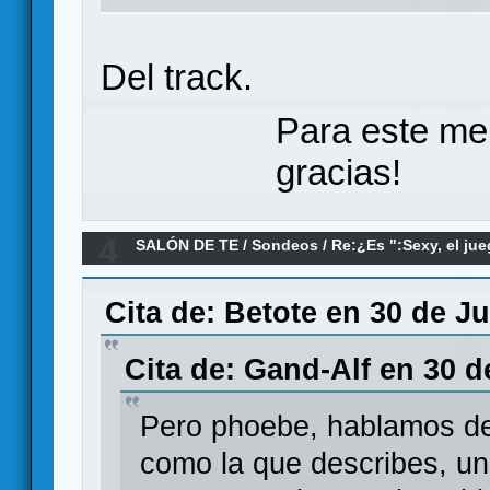
Del track.
Para este me
gracias!
4
SALÓN DE TE
/
Sondeos
/
Re:¿Es ":Sexy, el jue
sexista?
Cita de: Betote en 30 de J
Cita de: Gand-Alf en 30 d
Pero phoebe, hablamos de
como la que describes, un