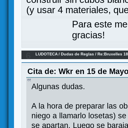
(y usar 4 materiales, q
Para este me
gracias!
6
LUDOTECA
/
Dudas de Reglas
/
Re:Bruxelles 1
Cita de: Wkr en 15 de Mayo
Algunas dudas.
A la hora de preparar las obr
niego a llamarlo losetas) s
se apartan. Luego se baraja