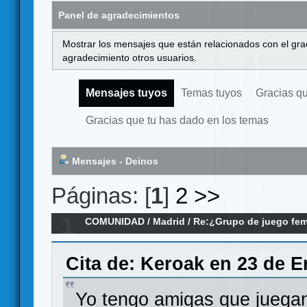
Panel de agradecimientos
Mostrar los mensajes que están relacionados con el gra
agradecimiento otros usuarios.
Mensajes tuyos
Temas tuyos
Gracias q
Gracias que tu has dado en los temas
Mensajes - Deinos
Páginas: [
1
]
2
>>
1
COMUNIDAD
/
Madrid
/
Re:¿Grupo de juego fe
Cita de: Keroak en 23 de E
Yo tengo amigas que juega