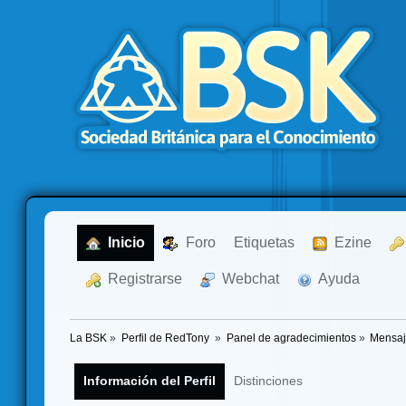
  Inicio
  Foro
Etiquetas
  Ezine
  Registrarse
  Webchat
  Ayuda
La BSK
»
Perfil de RedTony 
»
Panel de agradecimientos
»
Mensaj
Información del Perfil
Distinciones