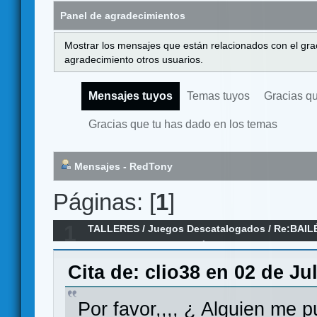
Panel de agradecimientos
Mostrar los mensajes que están relacionados con el gra
agradecimiento otros usuarios.
Mensajes tuyos
Temas tuyos
Gracias q
Gracias que tu has dado en los temas
Mensajes - RedTony
Páginas: [
1
]
1
TALLERES
/
Juegos Descatalogados
/
Re:BAIL
PUBLICADO POR EL PAÍS SEMANAL EN LOS 80
Cita de: clio38 en 02 de Ju
Por favor,,,, ¿ Alguien me 