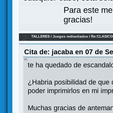
Para este me
gracias!
2
TALLERES
/
Juegos rediseñados
/
Re:CLASICOS
Imperio Cobra y Misterio
Cita de: jacaba en 07 de S
te ha quedado de escandal
¿Habria posibilidad de que 
poder imprimirlos en mi imp
Muchas gracias de antema