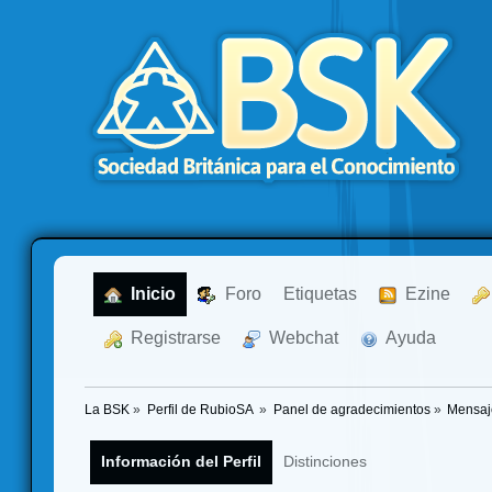
  Inicio
  Foro
Etiquetas
  Ezine
  Registrarse
  Webchat
  Ayuda
La BSK
»
Perfil de RubioSA 
»
Panel de agradecimientos
»
Mensaj
Información del Perfil
Distinciones