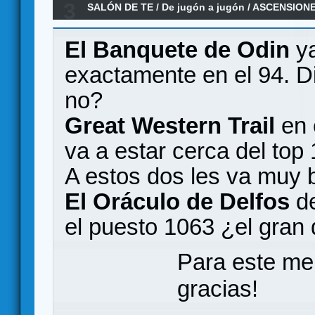
3
SALÓN DE TE
/
De jugón a jugón
/
ASCENSIONE
(2016)
El Banquete de Odin
ya
exactamente en el 94. D
no?
Great Western Trail
en 
va a estar cerca del top
A estos dos les va muy b
El Oráculo de Delfos
de
el puesto 1063 ¿el gran
Para este me
gracias!