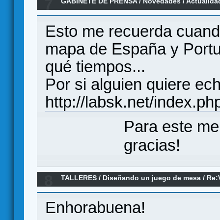
7
GABINETE DE PRENSA
/
Novedades / Actualida
Esto me recuerda cuando
mapa de España y Portug
qué tiempos...
Por si alguien quiere ech
http://labsk.net/index.p
Para este me
gracias!
8
TALLERES
/
Diseñando un juego de mesa
/
Re:
Enhorabuena!