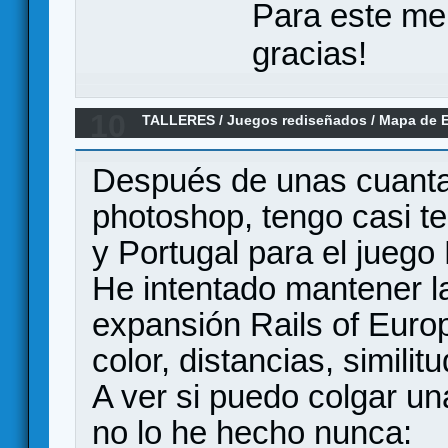
Para este me
gracias!
10
TALLERES
/
Juegos rediseñados
/
Mapa de 
Railroad Tycoon (links ya puestos)
Después de unas cuantas
photoshop, tengo casi 
y Portugal para el juego
He intentado mantener la
expansión Rails of Euro
color, distancias, similit
A ver si puedo colgar un
no lo he hecho nunca: