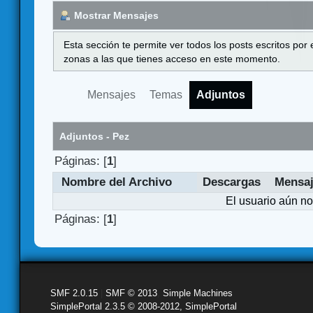
Mostrar Mensajes
Esta sección te permite ver todos los posts escritos por
zonas a las que tienes acceso en este momento.
Mensajes
Temas
Adjuntos
Adjuntos - Pez
Páginas: [
1
]
Nombre del Archivo
Descargas
Mensa
El usuario aún no
Páginas: [
1
]
SMF 2.0.15
|
SMF © 2013
,
Simple Machines
SimplePortal 2.3.5 © 2008-2012, SimplePortal