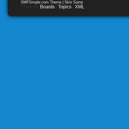
SMFSimple.com Theme | Skin Samp
Sitemap:
Boards
|
Topics
|
XML