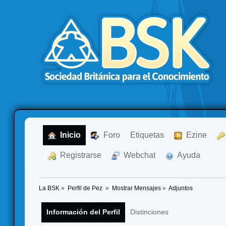
  Inicio
  Foro
Etiquetas
  Ezine
  Registrarse
  Webchat
  Ayuda
La BSK
»
Perfil de Pez 
»
Mostrar Mensajes
»
Adjuntos
Información del Perfil
Distinciones