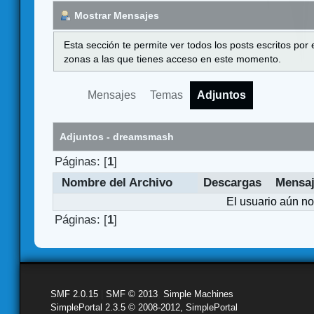
Mostrar Mensajes
Esta sección te permite ver todos los posts escritos por
zonas a las que tienes acceso en este momento.
Mensajes
Temas
Adjuntos
Adjuntos - dreamsmash
Páginas: [
1
]
Nombre del Archivo
Descargas
Mensa
El usuario aún no
Páginas: [
1
]
SMF 2.0.15
|
SMF © 2013
,
Simple Machines
SimplePortal 2.3.5 © 2008-2012, SimplePortal