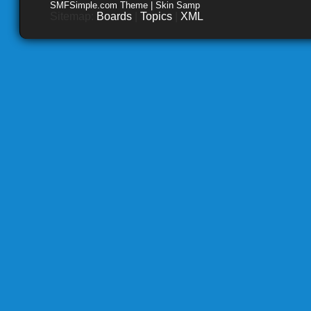
SMFSimple.com Theme | Skin Samp
Sitemap:
Boards
|
Topics
|
XML