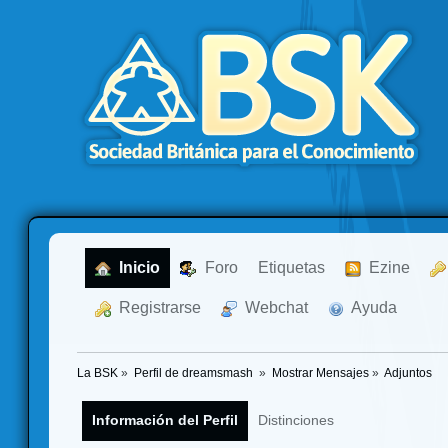
  Inicio
  Foro
Etiquetas
  Ezine
  Registrarse
  Webchat
  Ayuda
La BSK
»
Perfil de dreamsmash 
»
Mostrar Mensajes
»
Adjuntos
Información del Perfil
Distinciones