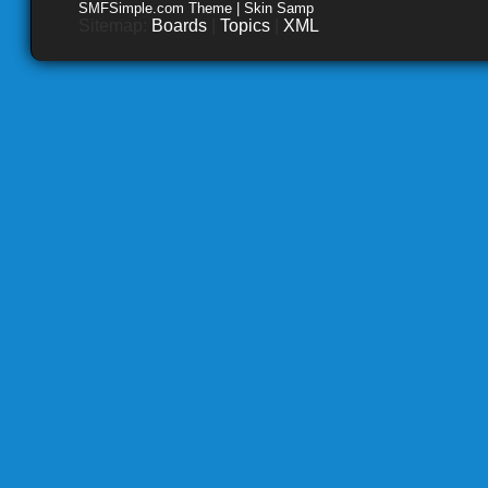
SMFSimple.com Theme | Skin Samp
Sitemap:
Boards
|
Topics
|
XML