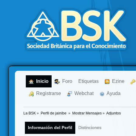
  Inicio
  Foro
Etiquetas
  Ezine
  Registrarse
  Webchat
  Ayuda
La BSK
»
Perfil de jainibe 
»
Mostrar Mensajes
»
Adjuntos
Información del Perfil
Distinciones