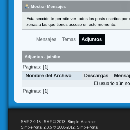
Mostrar Mensajes
Esta sección te permite ver todos los posts escritos por
zonas a las que tienes acceso en este momento.
Mensajes
Temas
Adjuntos
Adjuntos - jainibe
Páginas: [
1
]
Nombre del Archivo
Descargas
Mensa
El usuario aún no
Páginas: [
1
]
SMF 2.0.15
|
SMF © 2013
,
Simple Machines
SimplePortal 2.3.5 © 2008-2012, SimplePortal