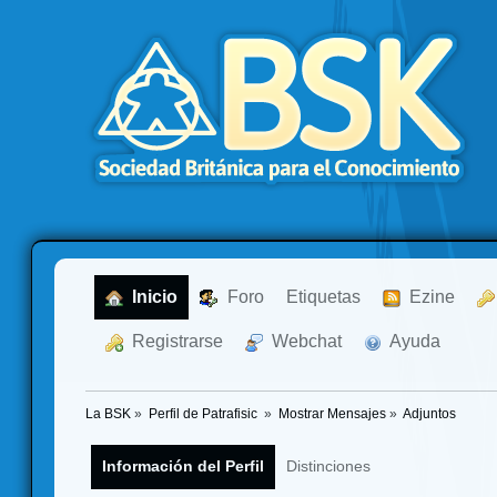
  Inicio
  Foro
Etiquetas
  Ezine
  Registrarse
  Webchat
  Ayuda
La BSK
»
Perfil de Patrafisic 
»
Mostrar Mensajes
»
Adjuntos
Información del Perfil
Distinciones