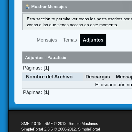
Mostrar Mensajes
Esta sección te permite ver todos los posts escritos por
zonas a las que tienes acceso en este momento.
Mensajes
Temas
Adjuntos
Adjuntos - Patrafisic
Páginas: [
1
]
Nombre del Archivo
Descargas
Mensa
El usuario aún no
Páginas: [
1
]
SMF 2.0.15
|
SMF © 2013
,
Simple Machines
SimplePortal 2.3.5 © 2008-2012, SimplePortal