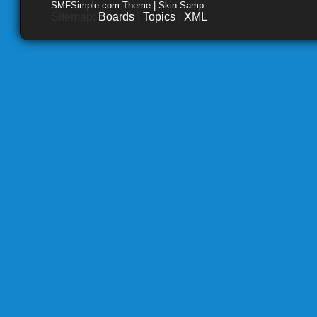
SMFSimple.com Theme | Skin Samp
Sitemap:
Boards
|
Topics
|
XML