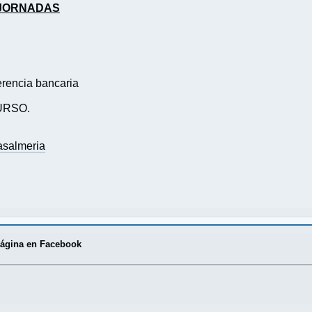
 JORNADAS
erencia bancaria
CURSO.
asalmeria
página en Facebook