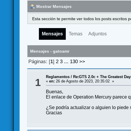
Mostrar Mensajes
Esta sección te permite ver todos los posts escritos
Mensajes
Temas
Adjuntos
Mensajes - gatoamr
Páginas: [
1
]
2
3
...
130
>>
Reglamentos
/
Re:GTS 2.0c + The Greatest Day
1
«
en:
26 de Agosto de 2023, 20:35:02 »
Buenas,
El enlace de Operation Mercury parece q
¿Se podría actualizar o alguien lo piede 
Gracias