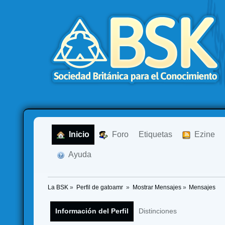
  Inicio
  Foro
Etiquetas
  Ezine
  Ayuda
La BSK
»
Perfil de gatoamr 
»
Mostrar Mensajes
»
Mensajes
Información del Perfil
Distinciones