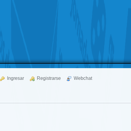
  Ingresar
  Registrarse
  Webchat