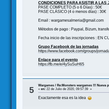
CONDICIONES PARA ASISTIR A LAS
PASE COMPLETO (5 o 6 Días) : 50€
PASE CLÁSICO (4 o menos días) : 30€
Email :
wargamesalmeria@gmail.com
Métodos de pago : Paypal, Bizum, transf
Fecha inicio de las inscripciones : EN 
Grupo Facebook de las jornadas
https://www.facebook.com/groups/jornad
Enlace para el evento
https://fb.me/e/4ySuSuH65
Wargames
/
Re:Monsters wargames !!! Nueva 
5
«
en:
22 de Julio de 2020, 09:57:39 »
Exactamente esa es la idea