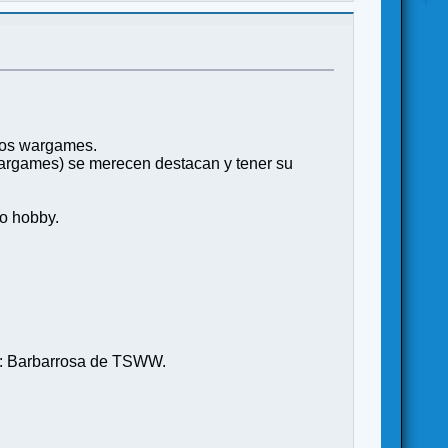
tros wargames.
 wargames) se merecen destacan y tener su
ro hobby.
d : Barbarrosa de TSWW.