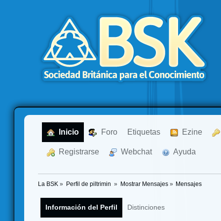
  Inicio
  Foro
Etiquetas
  Ezine
  Registrarse
  Webchat
  Ayuda
La BSK
»
Perfil de piltrimin 
»
Mostrar Mensajes
»
Mensajes
Información del Perfil
Distinciones