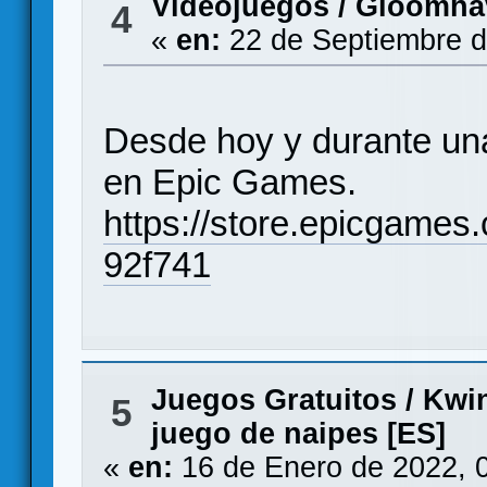
Videojuegos
/
Gloomhav
4
«
en:
22 de Septiembre d
Desde hoy y durante u
en Epic Games.
https://store.epicgame
92f741
Juegos Gratuitos
/
Kwin
5
juego de naipes [ES]
«
en:
16 de Enero de 2022, 