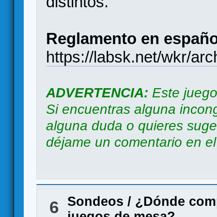
distintos.
Reglamento en españo
https://labsk.net/wkr/ar
ADVERTENCIA:
Este juego
Si encuentras alguna incong
alguna duda o quieres suger
déjame un comentario en el b
Sondeos
/
¿Dónde comp
6
juegos de mesa?