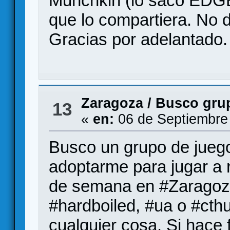
Munchkin (lo sacó EDGE
que lo compartiera. No d
Gracias por adelantado.
Zaragoza
/
Busco grup
13
«
en:
06 de Septiembre
Busco un grupo de juego
adoptarme para jugar a r
de semana en #Zaragoza
#hardboiled, #ua o #cth
cualquier cosa. Si hace 