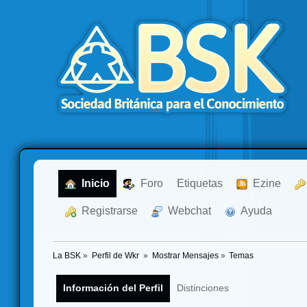
  Inicio
  Foro
Etiquetas
  Ezine
  Registrarse
  Webchat
  Ayuda
La BSK
»
Perfil de Wkr 
»
Mostrar Mensajes
»
Temas
Información del Perfil
Distinciones