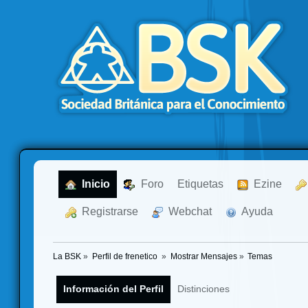
  Inicio
  Foro
Etiquetas
  Ezine
  Registrarse
  Webchat
  Ayuda
La BSK
»
Perfil de frenetico 
»
Mostrar Mensajes
»
Temas
Información del Perfil
Distinciones