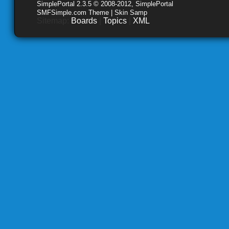
SimplePortal 2.3.5 © 2008-2012, SimplePortal
SMFSimple.com Theme | Skin Samp
Sitemap:
Boards
|
Topics
|
XML