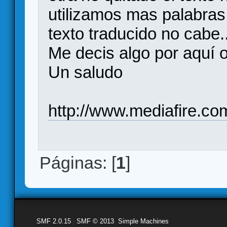
utilizamos mas palabras 
texto traducido no cabe..
Me decis algo por aquí o
Un saludo
http://www.mediafire.co
Páginas: [
1
]
SMF 2.0.15
|
SMF © 2013
,
Simple Machines