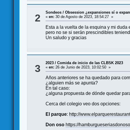
Sondeos
/
Obsession ¿expansiones sí o expa
2
«
en:
30 de Agosto de 2023, 18:54:27 »
Esta a la vuelta de la esquina y mi dud
pero no se si serán prescindibles tenien
Un saludo y gracias
2023
/
Comida de inicio de las CLBSK 2023
3
«
en:
26 de Junio de 2023, 10:02:50 »
Años anteriores se ha quedado para come
¿alguien más se apunta?
En tal caso:
¿alguna propuesta de dónde quedar par
Cerca del colegio veo dos opciones:
El parque
:
http://www.elparquerestauran
Don oso
https://hamburgueseriasdonos