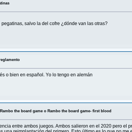
atinas
 pegatinas, salvo la del cofre ¿dónde van las otras?
reglamento
lés o bien en español. Yo lo tengo en alemán
/
Rambo the board game o Rambo the board game- first blood
erencia entre ambos juegos. Ambos salieron en el 2020 pero el pr
s una reimplantación del primero. Esto último es lo que no me