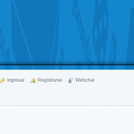
  Ingresar
  Registrarse
  Webchat