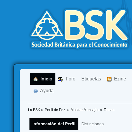
  Inicio
  Foro
Etiquetas
  Ezine
  Ayuda
La BSK
»
Perfil de Pez 
»
Mostrar Mensajes
»
Temas
Información del Perfil
Distinciones