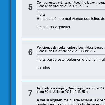
Componentes y Erratas
/
Feed the kraken, peg
5
«
en:
18 de Abril de 2022, 17:12:13 »
Hola
En la edición normal vienen dos folios de
Un saludo y gracias
Peticiones de reglamentos
/
Loch Ness busco 
6
«
en:
16 de Diciembre de 2021, 13:19:38 »
Hola, busco este reglamento bien en ing
saludos
Ayudadme a elegir: ¿Qué juego me compro?
7
«
en:
30 de Julio de 2021, 19:13:35 »
A ver si alguien me puede aclarar la dif
puntuación, pero el segundo dicen que e