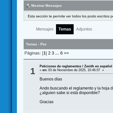
Mostrar Mensajes
Esta sección te permite ver todos los posts escritos
Mensajes
Temas
Adjuntos
Temas - Pez
Páginas: [
1
]
2
3
...
6
>>
Peticiones de reglamentos
/
Zenith en español
1
«
en:
03 de Noviembre de 2025, 10:46:07 »
Buenos días
Ando buscando el reglamento y la hoja d
¿alguien sabe si está disponible?
Gracias