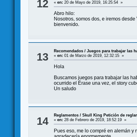
12
«
en:
20 de Mayo de 2019, 16:25:54 »
Abro hilo:
Nosotros, somos dos, e iremos desde Va
bienvenido.
Recomendados
/
Juegos para trabajar las 
13
«
en:
01 de Marzo de 2019, 12:32:15 »
Hola
Buscamos juegos para trabajar las hab
ocurrido el Érase una vez, el story c
Un saludo
Reglamentos
/
Skull King Petición de regl
14
«
en:
28 de Febrero de 2019, 18:52:19 »
Pues eso, me lo compré en alemán y me 
agradecería enormemente.