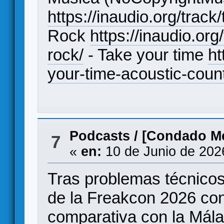
https://inaudio.org/track
Rock
https://inaudio.or
rock/
- Take your time
ht
your-time-acoustic-count
Podcasts
/
[Condado Me
7
«
en:
10 de Junio de 202
Tras problemas técnicos,
de la Freakcon 2026 co
comparativa con la Mál