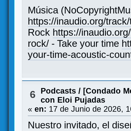
Música (NoCopyrightMus
https://inaudio.org/track
Rock
https://inaudio.or
rock/
- Take your time
ht
your-time-acoustic-count
Podcasts
/
[Condado Me
6
con Eloi Pujadas
«
en:
17 de Junio de 2026, 
Nuestro invitado, el dis