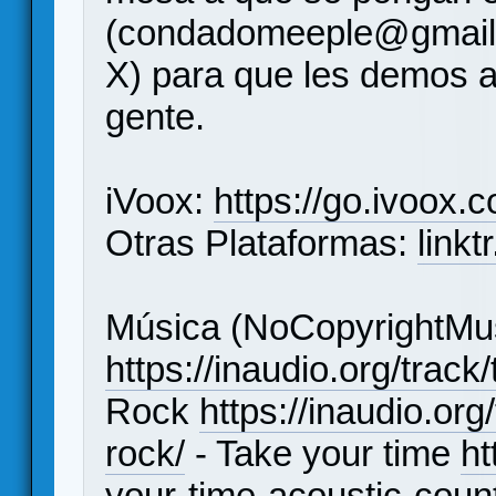
(condadomeeple@gmail
X) para que les demos a
gente.
iVoox:
https://go.ivoox.
Otras Plataformas:
link
Música (NoCopyrightMus
https://inaudio.org/track
Rock
https://inaudio.or
rock/
- Take your time
ht
your-time-acoustic-count