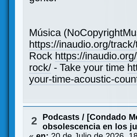
Música (NoCopyrightMus
https://inaudio.org/track
Rock
https://inaudio.or
rock/
- Take your time
ht
your-time-acoustic-count
Podcasts
/
[Condado Me
2
obsolescencia en los j
«
en:
20 de Julio de 2026, 1