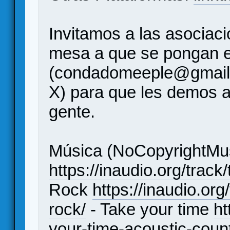
Invitamos a las asociac
mesa a que se pongan e
(condadomeeple@gmail
X) para que les demos a
gente.
Música (NoCopyrightMus
https://inaudio.org/track
Rock
https://inaudio.or
rock/
- Take your time
ht
your-time-acoustic-count