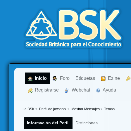
  Inicio
  Foro
Etiquetas
  Ezine
  Registrarse
  Webchat
  Ayuda
La BSK
»
Perfil de jaxsnop 
»
Mostrar Mensajes
»
Temas
Información del Perfil
Distinciones