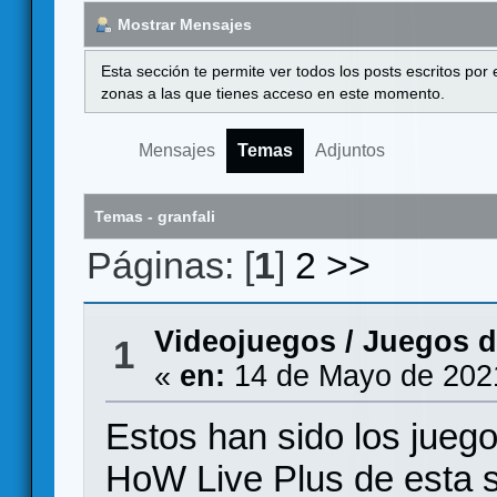
Mostrar Mensajes
Esta sección te permite ver todos los posts escritos por
zonas a las que tienes acceso en este momento.
Mensajes
Temas
Adjuntos
Temas - granfali
Páginas: [
1
]
2
>>
Videojuegos
/
Juegos d
1
«
en:
14 de Mayo de 202
Estos han sido los jueg
HoW Live Plus de esta 