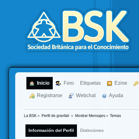
  Inicio
  Foro
Etiquetas
  Ezine
  Registrarse
  Webchat
  Ayuda
La BSK
»
Perfil de granfali 
»
Mostrar Mensajes
»
Temas
Información del Perfil
Distinciones