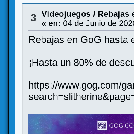
Videojuegos
/
Rebajas 
3
«
en:
04 de Junio de 202
Rebajas en GoG hasta el
¡Hasta un 80% de descu
https://www.gog.com/g
search=slitherine&page