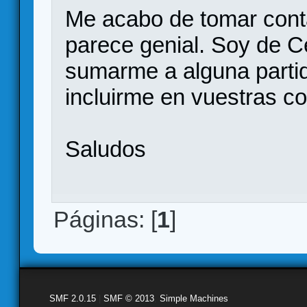
Me acabo de tomar cont
parece genial. Soy de C
sumarme a alguna partid
incluirme en vuestras c
Saludos
Páginas: [
1
]
SMF 2.0.15
|
SMF © 2013
,
Simple Machines