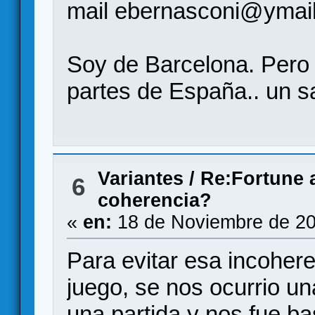
mail ebernasconi@ymai
Soy de Barcelona. Pero 
partes de España.. un s
Variantes
/
Re:Fortune 
6
coherencia?
«
en:
18 de Noviembre de 20
Para evitar esa incohere
juego, se nos ocurrio u
una partida y nos fue ba