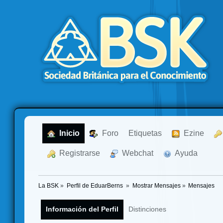
  Inicio
  Foro
Etiquetas
  Ezine
  Registrarse
  Webchat
  Ayuda
La BSK
»
Perfil de EduarBerns 
»
Mostrar Mensajes
»
Mensajes
Información del Perfil
Distinciones