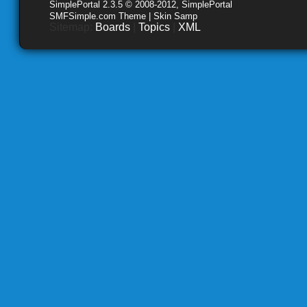
SimplePortal 2.3.5 © 2008-2012, SimplePortal
SMFSimple.com Theme | Skin Samp
Sitemap:
Boards
|
Topics
|
XML