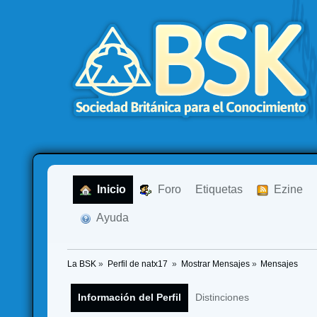
  Inicio
  Foro
Etiquetas
  Ezine
  Ayuda
La BSK
»
Perfil de natx17 
»
Mostrar Mensajes
»
Mensajes
Información del Perfil
Distinciones