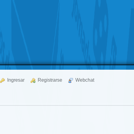
  Ingresar
  Registrarse
  Webchat