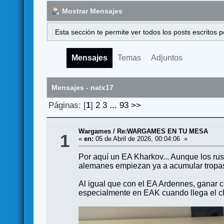
Mostrar Mensajes
Esta sección te permite ver todos los posts escritos
Mensajes
Temas
Adjuntos
Mensajes - natx17
Páginas: [
1
]
2
3
...
93
>>
Wargames
/
Re:WARGAMES EN TU MESA
1
«
en:
05 de Abril de 2026, 00:04:06 »
Por aquí un EA Kharkov... Aunque los ru
alemanes empiezan ya a acumular tropas 
Al igual que con el EA Ardennes, ganar
especialmente en EAK cuando llega el ch