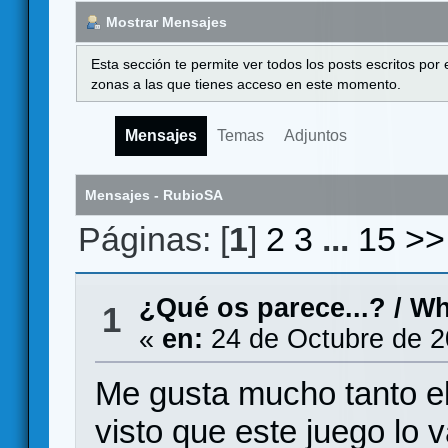
Mostrar Mensajes
Esta sección te permite ver todos los posts escritos por
zonas a las que tienes acceso en este momento.
Mensajes
Temas
Adjuntos
Mensajes - RubioSA
Páginas: [
1
]
2
3
...
15
>>
¿Qué os parece...?
/
Wh
1
«
en:
24 de Octubre de 2
Me gusta mucho tanto el
visto que este juego lo