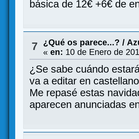
básica de 12€ +6€ de en
¿Qué os parece...?
/
Az
7
«
en:
10 de Enero de 201
¿Se sabe cuándo estará
va a editar en castellan
Me repasé estas navida
aparecen anunciadas en e