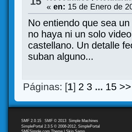
15
«
en:
15 de Enero de 2
No entiendo que sea un
no haya ni un solo video
castellano. Un detalle f
suban alguno...
Páginas: [
1
]
2
3
...
15
>>
SMF 2.0.15
|
SMF © 2013
,
Simple Machines
SimplePortal 2.3.5 © 2008-2012, SimplePortal
SMFSimple.com Theme | Skin Samp