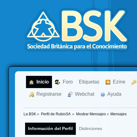
  Inicio
  Foro
Etiquetas
  Ezine
  Registrarse
  Webchat
  Ayuda
La BSK
»
Perfil de RubioSA 
»
Mostrar Mensajes
»
Mensajes
Información del Perfil
Distinciones