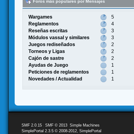
Foros más populares por Mensajes
Wargames
5
Reglamentos
4
Reseñas escritas
3
Módulos vassal y similares
3
Juegos rediseñados
2
Torneos y Ligas
2
Cajón de sastre
2
Ayudas de Juego
1
Peticiones de reglamentos
1
Novedades / Actualidad
1
SMF 2.0.15
|
SMF © 2013
,
Simple Machines
SimplePortal 2.3.5 © 2008-2012, SimplePortal