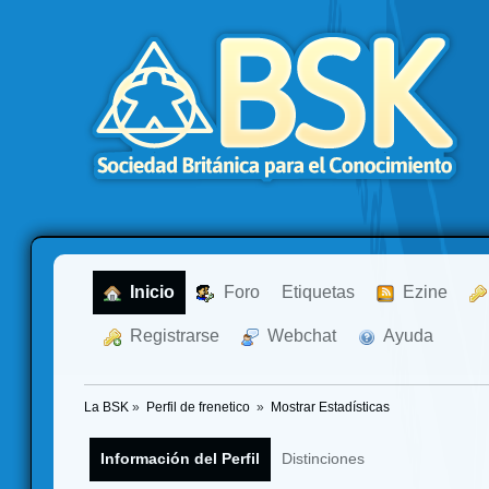
  Inicio
  Foro
Etiquetas
  Ezine
  Registrarse
  Webchat
  Ayuda
La BSK
»
Perfil de frenetico 
»
Mostrar Estadísticas
Información del Perfil
Distinciones