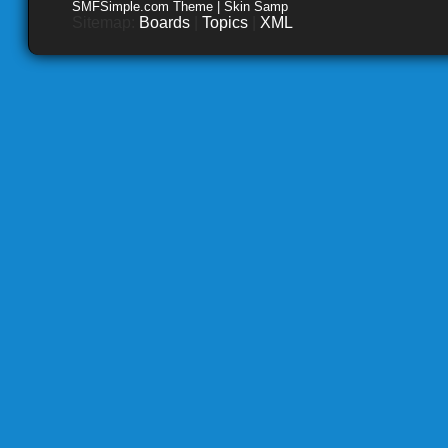
SMFSimple.com Theme | Skin Samp
Sitemap:
Boards
|
Topics
|
XML